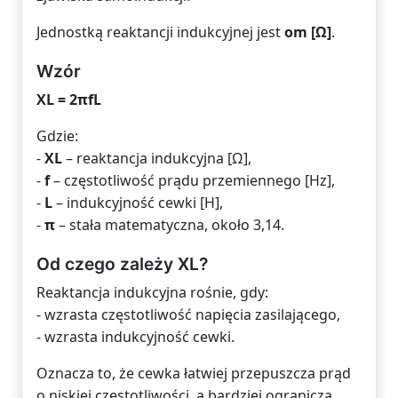
Jednostką reaktancji indukcyjnej jest
om [Ω]
.
Wzór
XL = 2πfL
Gdzie:
-
XL
– reaktancja indukcyjna [Ω],
-
f
– częstotliwość prądu przemiennego [Hz],
-
L
– indukcyjność cewki [H],
-
π
– stała matematyczna, około 3,14.
Od czego zależy XL?
Reaktancja indukcyjna rośnie, gdy:
- wzrasta częstotliwość napięcia zasilającego,
- wzrasta indukcyjność cewki.
Oznacza to, że cewka łatwiej przepuszcza prąd
o niskiej częstotliwości, a bardziej ogranicza