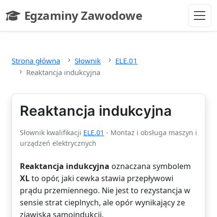
Przejdź do głównej treści
Egzaminy Zawodowe
- strona główna
Strona główna
Słownik
ELE.01
Reaktancja indukcyjna
Reaktancja indukcyjna
Słownik kwalifikacji
ELE.01
- Montaż i obsługa maszyn i
urządzeń elektrycznych
Reaktancja indukcyjna
oznaczana symbolem
XL
to opór, jaki cewka stawia przepływowi
prądu przemiennego. Nie jest to rezystancja w
sensie strat cieplnych, ale opór wynikający ze
zjawiska samoindukcji.