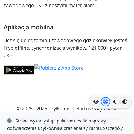
zawodowego CKE z naszymi materiałami.
Aplikacja mobilna
Ucz się do egzaminu zawodowego gdziekolwiek jesteś.
Tryb offline, synchronizacja wyników, 121 000+ pytań
CKE.
Jasny motyw
Ciemny
Wyso
© 2025 - 2026
brylka.net
|
Bartosz Bryniarski
Kwalifikacje
|
Słownik
|
Blog
|
Opinie
|
Dokumenty
|
Strona wykorzystuje pliki cookies do poprawy
Regulamin
|
Prywatność
doświadczenia użytkownika oraz analizy ruchu.
Szczegóły