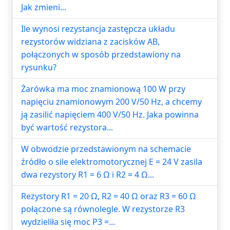
Jak zmieni...
Ile wynosi rezystancja zastępcza układu
rezystorów widziana z zacisków AB,
połączonych w sposób przedstawiony na
rysunku?
Żarówka ma moc znamionową 100 W przy
napięciu znamionowym 200 V/50 Hz, a chcemy
ją zasilić napięciem 400 V/50 Hz. Jaka powinna
być wartość rezystora...
W obwodzie przedstawionym na schemacie
źródło o sile elektromotorycznej E = 24 V zasila
dwa rezystory R1 = 6 Ω i R2 = 4 Ω...
Rezystory R1 = 20 Ω, R2 = 40 Ω oraz R3 = 60 Ω
połączone są równolegle. W rezystorze R3
wydzieliła się moc P3 =...