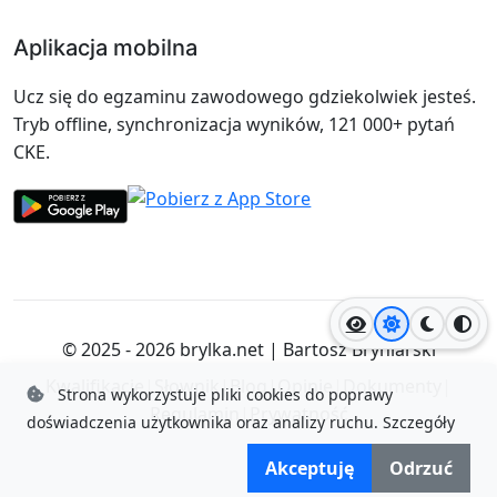
Aplikacja mobilna
Ucz się do egzaminu zawodowego gdziekolwiek jesteś.
Tryb offline, synchronizacja wyników, 121 000+ pytań
CKE.
Jasny motyw
Ciemny
Wyso
© 2025 - 2026
brylka.net
|
Bartosz Bryniarski
Kwalifikacje
|
Słownik
|
Blog
|
Opinie
|
Dokumenty
|
Strona wykorzystuje pliki cookies do poprawy
Regulamin
|
Prywatność
doświadczenia użytkownika oraz analizy ruchu.
Szczegóły
Akceptuję
Odrzuć