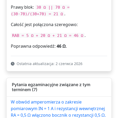
Prawy blok:
30 Ω || 70 Ω =
.
(30·70)/(30+70) = 21 Ω
Całość jest połączona szeregowo:
.
RAB = 5 Ω + 20 Ω + 21 Ω = 46 Ω
Poprawna odpowiedź:
46 Ω
.
Ostatnia aktualizacja: 2 czerwca 2026
Pytania egzaminacyjne związane z tym
terminem (7)
W obwód amperomierza o zakresie
pomiarowym IN = 1 A i rezystancji wewnętrznej
RA = 0,5 Ω włączono bocznik o rezystancji 0,5 Ω.