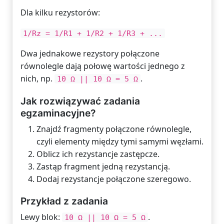
Dla kilku rezystorów:
1/Rz = 1/R1 + 1/R2 + 1/R3 + ...
Dwa jednakowe rezystory połączone
równolegle dają połowę wartości jednego z
nich, np.
.
10 Ω || 10 Ω = 5 Ω
Jak rozwiązywać zadania
egzaminacyjne?
Znajdź fragmenty połączone równolegle,
czyli elementy między tymi samymi węzłami.
Oblicz ich rezystancje zastępcze.
Zastąp fragment jedną rezystancją.
Dodaj rezystancje połączone szeregowo.
Przykład z zadania
Lewy blok:
.
10 Ω || 10 Ω = 5 Ω