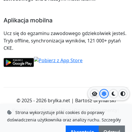
Aplikacja mobilna
Ucz się do egzaminu zawodowego gdziekolwiek jesteś.
Tryb offline, synchronizacja wyników, 121 000+ pytań
CKE.
Jasny motyw
Ciemny
Wyso
© 2025 - 2026
brylka.net
|
Bartosz Bryniarski
Kwalifikacje
|
Słownik
|
Blog
|
Opinie
|
Dokumenty
|
Strona wykorzystuje pliki cookies do poprawy
Regulamin
|
Prywatność
doświadczenia użytkownika oraz analizy ruchu.
Szczegóły
Akceptuję
Odrzuć