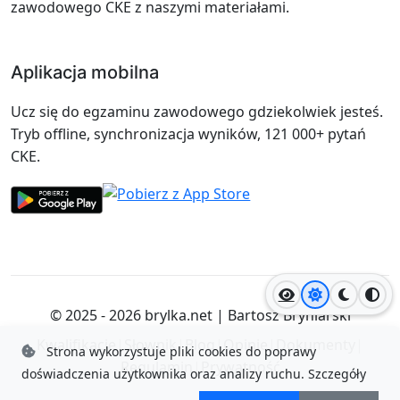
zawodowego CKE z naszymi materiałami.
Aplikacja mobilna
Ucz się do egzaminu zawodowego gdziekolwiek jesteś.
Tryb offline, synchronizacja wyników, 121 000+ pytań
CKE.
Jasny motyw
Ciemny
Wyso
© 2025 - 2026
brylka.net
|
Bartosz Bryniarski
Kwalifikacje
|
Słownik
|
Blog
|
Opinie
|
Dokumenty
|
Strona wykorzystuje pliki cookies do poprawy
Regulamin
|
Prywatność
doświadczenia użytkownika oraz analizy ruchu.
Szczegóły