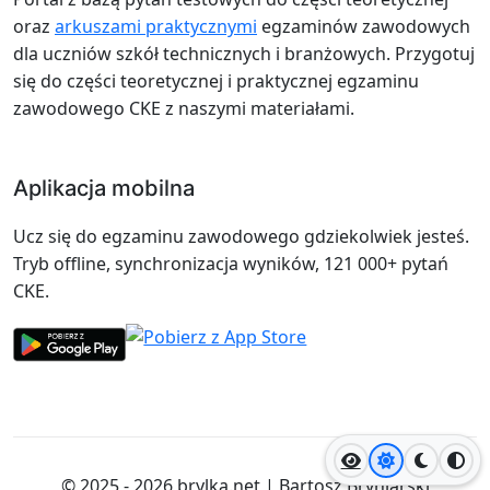
oraz
arkuszami praktycznymi
egzaminów zawodowych
dla uczniów szkół technicznych i branżowych. Przygotuj
się do części teoretycznej i praktycznej egzaminu
zawodowego CKE z naszymi materiałami.
Aplikacja mobilna
Ucz się do egzaminu zawodowego gdziekolwiek jesteś.
Tryb offline, synchronizacja wyników, 121 000+ pytań
CKE.
Jasny motyw
Ciemny
Wyso
© 2025 - 2026
brylka.net
|
Bartosz Bryniarski