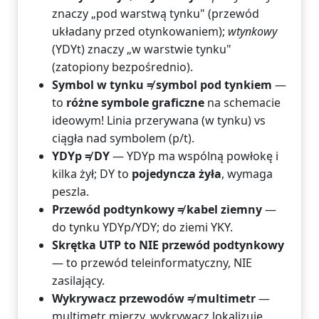
znaczy „pod warstwą tynku" (przewód
układany przed otynkowaniem);
wtynkowy
(YDYt) znaczy „w warstwie tynku"
(zatopiony bezpośrednio).
Symbol w tynku ≠ symbol pod tynkiem
—
to
różne symbole graficzne
na schemacie
ideowym! Linia przerywana (w tynku) vs
ciągła nad symbolem (p/t).
YDYp ≠ DY
— YDYp ma wspólną powłokę i
kilka żył; DY to
pojedyncza żyła
, wymaga
peszla.
Przewód podtynkowy ≠ kabel ziemny
—
do tynku YDYp/YDY; do ziemi YKY.
Skrętka UTP to NIE przewód podtynkowy
— to przewód teleinformatyczny, NIE
zasilający.
Wykrywacz przewodów ≠ multimetr
—
multimetr mierzy, wykrywacz lokalizuje