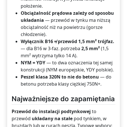
położenie.
Obciążalność prądowa zależy od sposobu
układania
— przewód w tynku ma niższą
obciążalność niż na powietrzu (gorsze
chłodzenie).
Wyłącznik B16 ≠ przewód 1,5 mm² trójfaz.
— dla B16 w 3-faz. potrzeba
2,5 mm²
(1,5
mm² wytrzyma tylko 14 A).
NYM = YDY
— to dwa oznaczenia tej samej
konstrukcji (NYM europejskie, YDY polskie).
Peszel klasa 320N to nie do betonu
— do
betonu potrzeba klasy ciężkiej 750N+.
Najważniejsze do zapamiętania
Przewód do instalacji podtynkowej
to
przewód
układany na stałe
pod tynkiem, w
bruzdach lub w rurach peszla. Typowe wybory: