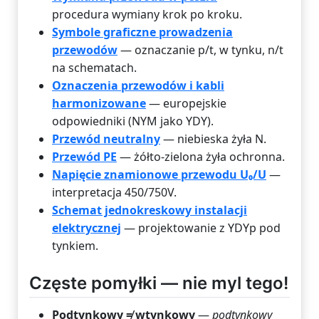
procedura wymiany krok po kroku.
Symbole graficzne prowadzenia
przewodów
— oznaczanie p/t, w tynku, n/t
na schematach.
Oznaczenia przewodów i kabli
harmonizowane
— europejskie
odpowiedniki (NYM jako YDY).
Przewód neutralny
— niebieska żyła N.
Przewód PE
— żółto-zielona żyła ochronna.
Napięcie znamionowe przewodu U₀/U
—
interpretacja 450/750V.
Schemat jednokreskowy instalacji
elektrycznej
— projektowanie z YDYp pod
tynkiem.
Częste pomyłki — nie myl tego!
Podtynkowy ≠ wtynkowy
—
podtynkowy