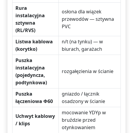
Rura
osłona dla wiązek
instalacyjna
przewodów — sztywna
sztywna
PVC
(RL/RVS)
Listwa kablowa
n/t (na tynku) — w
(korytko)
biurach, garażach
Puszka
instalacyjna
rozgałęzienia w ścianie
(pojedyncza,
podtynkowa)
Puszka
gniazdo / łącznik
łączeniowa Φ60
osadzony w ścianie
mocowanie YDYp w
Uchwyt kablowy
bruździe przed
/ klips
otynkowaniem