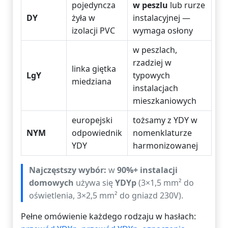
pojedyncza
w peszlu
lub rurze
DY
żyła w
instalacyjnej —
izolacji PVC
wymaga osłony
w peszlach,
rzadziej w
linka giętka
LgY
typowych
miedziana
instalacjach
mieszkaniowych
europejski
tożsamy z YDY w
NYM
odpowiednik
nomenklaturze
YDY
harmonizowanej
Najczęstszy wybór:
w
90%+ instalacji
domowych
używa się
YDYp
(3×1,5 mm² do
oświetlenia, 3×2,5 mm² do gniazd 230V).
Pełne omówienie każdego rodzaju w hasłach: