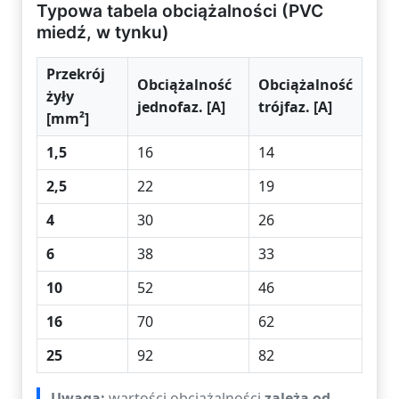
Typowa tabela obciążalności (PVC
miedź, w tynku)
Przekrój
Obciążalność
Obciążalność
żyły
jednofaz. [A]
trójfaz. [A]
[mm²]
1,5
16
14
2,5
22
19
4
30
26
6
38
33
10
52
46
16
70
62
25
92
82
Uwaga:
wartości obciążalności
zależą od