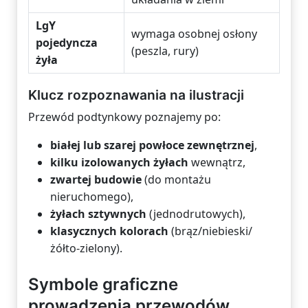
LgY
wymaga osobnej osłony
pojedyncza
(peszla, rury)
żyła
Klucz rozpoznawania na ilustracji
Przewód podtynkowy poznajemy po:
białej lub szarej powłoce zewnętrznej
,
kilku izolowanych żyłach
wewnątrz,
zwartej budowie
(do montażu
nieruchomego),
żyłach sztywnych
(jednodrutowych),
klasycznych kolorach
(brąz/niebieski/
żółto-zielony).
Symbole graficzne
prowadzenia przewodów