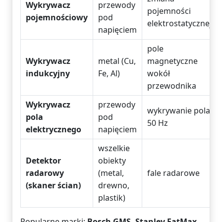
Wykrywacz
przewody
pojemności
pojemnościowy
pod
elektrostatycznej
napięciem
pole
Wykrywacz
metal (Cu,
magnetyczne
indukcyjny
Fe, Al)
wokół
przewodnika
Wykrywacz
przewody
wykrywanie pola
pola
pod
50 Hz
elektrycznego
napięciem
wszelkie
Detektor
obiekty
radarowy
(metal,
fale radarowe
(skaner ścian)
drewno,
plastik)
Popularne marki:
Bosch GMS, Stanley FatMax,