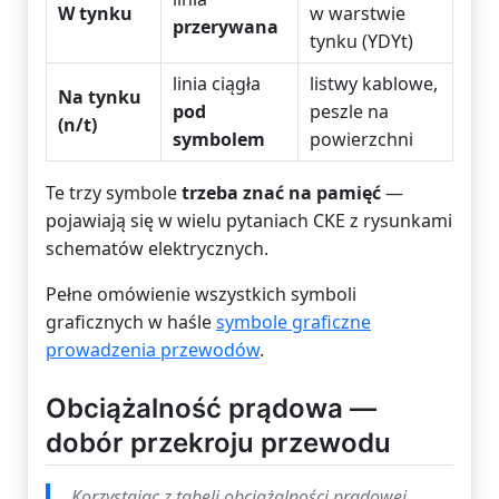
W tynku
w warstwie
przerywana
tynku (YDYt)
linia ciągła
listwy kablowe,
Na tynku
pod
peszle na
(n/t)
symbolem
powierzchni
Te trzy symbole
trzeba znać na pamięć
—
pojawiają się w wielu pytaniach CKE z rysunkami
schematów elektrycznych.
Pełne omówienie wszystkich symboli
graficznych w haśle
symbole graficzne
prowadzenia przewodów
.
Obciążalność prądowa —
dobór przekroju przewodu
„Korzystając z tabeli obciążalności prądowej