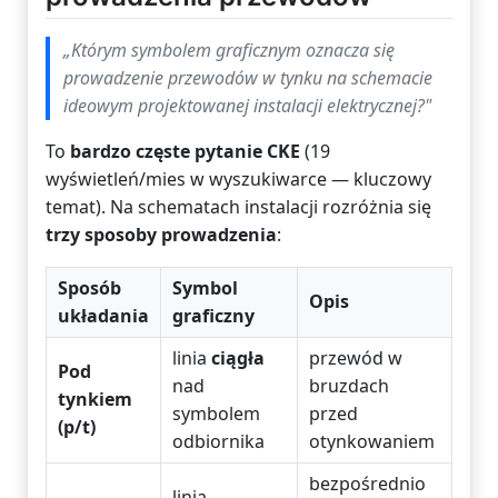
„Którym symbolem graficznym oznacza się
prowadzenie przewodów
w tynku
na schemacie
ideowym projektowanej instalacji elektrycznej?"
To
bardzo częste pytanie CKE
(19
wyświetleń/mies w wyszukiwarce — kluczowy
temat). Na schematach instalacji rozróżnia się
trzy sposoby prowadzenia
:
Sposób
Symbol
Opis
układania
graficzny
linia
ciągła
przewód w
Pod
nad
bruzdach
tynkiem
symbolem
przed
(p/t)
odbiornika
otynkowaniem
bezpośrednio
linia