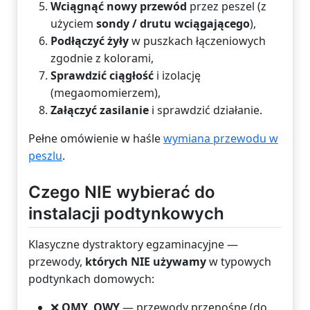
Wciągnąć nowy przewód
przez peszel (z
użyciem
sondy / drutu wciągającego
),
Podłączyć żyły
w puszkach łączeniowych
zgodnie z kolorami,
Sprawdzić ciągłość
i izolację
(megaomomierzem),
Załączyć zasilanie
i sprawdzić działanie.
Pełne omówienie w haśle
wymiana przewodu w
peszlu
.
Czego NIE wybierać do
instalacji podtynkowych
Klasyczne dystraktory egzaminacyjne —
przewody,
których NIE używamy
w typowych
podtynkach domowych:
❌
OMY, OWY
— przewody przenośne (do