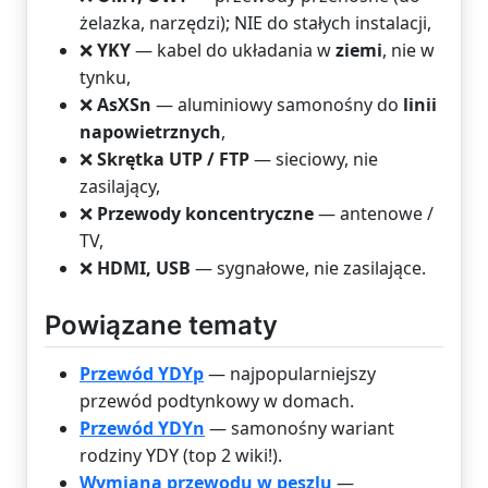
żelazka, narzędzi); NIE do stałych instalacji,
❌
YKY
— kabel do układania w
ziemi
, nie w
tynku,
❌
AsXSn
— aluminiowy samonośny do
linii
napowietrznych
,
❌
Skrętka UTP / FTP
— sieciowy, nie
zasilający,
❌
Przewody koncentryczne
— antenowe /
TV,
❌
HDMI, USB
— sygnałowe, nie zasilające.
Powiązane tematy
Przewód YDYp
— najpopularniejszy
przewód podtynkowy w domach.
Przewód YDYn
— samonośny wariant
rodziny YDY (top 2 wiki!).
Wymiana przewodu w peszlu
—