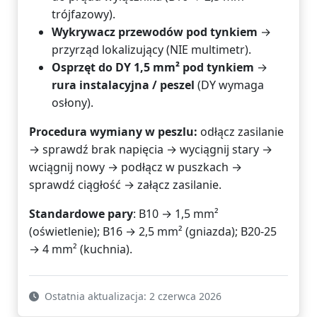
trójfazowy).
Wykrywacz przewodów pod tynkiem
→
przyrząd lokalizujący (NIE multimetr).
Osprzęt do DY 1,5 mm² pod tynkiem
→
rura instalacyjna / peszel
(DY wymaga
osłony).
Procedura wymiany w peszlu:
odłącz zasilanie
→ sprawdź brak napięcia → wyciągnij stary →
wciągnij nowy → podłącz w puszkach →
sprawdź ciągłość → załącz zasilanie.
Standardowe pary
: B10 → 1,5 mm²
(oświetlenie); B16 → 2,5 mm² (gniazda); B20-25
→ 4 mm² (kuchnia).
Ostatnia aktualizacja: 2 czerwca 2026