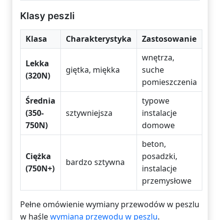
Klasy peszli
Klasa
Charakterystyka
Zastosowanie
wnętrza,
Lekka
giętka, miękka
suche
(320N)
pomieszczenia
Średnia
typowe
(350-
sztywniejsza
instalacje
750N)
domowe
beton,
Ciężka
posadzki,
bardzo sztywna
(750N+)
instalacje
przemysłowe
Pełne omówienie wymiany przewodów w peszlu
w haśle
wymiana przewodu w peszlu
.