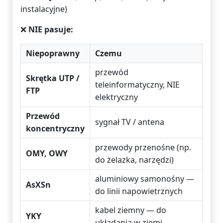
instalacyjne)
❌
NIE pasuje:
Niepoprawny
Czemu
przewód
Skrętka UTP /
teleinformatyczny, NIE
FTP
elektryczny
Przewód
sygnał TV / antena
koncentryczny
przewody przenośne (np.
OMY, OWY
do żelazka, narzędzi)
aluminiowy samonośny —
AsXSn
do linii napowietrznych
kabel ziemny — do
YKY
układania w ziemi