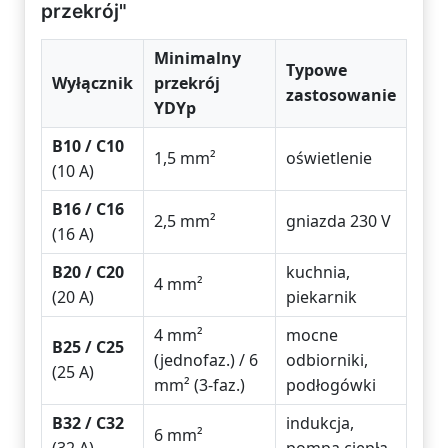
przekrój"
Minimalny
Typowe
Wyłącznik
przekrój
zastosowanie
YDYp
B10 / C10
1,5 mm²
oświetlenie
(10 A)
B16 / C16
2,5 mm²
gniazda 230 V
(16 A)
B20 / C20
kuchnia,
4 mm²
(20 A)
piekarnik
4 mm²
mocne
B25 / C25
(jednofaz.) / 6
odbiorniki,
(25 A)
mm² (3-faz.)
podłogówki
B32 / C32
indukcja,
6 mm²