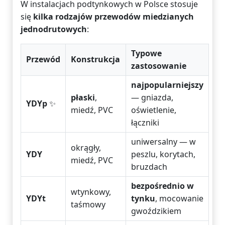
W instalacjach podtynkowych w Polsce stosuje
się
kilka rodzajów przewodów miedzianych
jednodrutowych
:
Typowe
Przewód
Konstrukcja
zastosowanie
najpopularniejszy
płaski
,
— gniazda,
YDYp
✨
miedź, PVC
oświetlenie,
łączniki
uniwersalny — w
okrągły,
YDY
peszlu, korytach,
miedź, PVC
bruzdach
bezpośrednio w
wtynkowy,
YDYt
tynku
, mocowanie
taśmowy
gwoździkiem