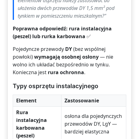
elementów osprzętu należy zastosować do
ułożenia
dwóch przewodów DY 1,5 mm² pod
tynkiem
w pomieszczeniu mieszkalnym?"
Poprawna odpowiedź: rura instalacyjna
(peszel) lub rurka karbowana
✅
Pojedyncze przewody
DY
(bez wspólnej
powłoki)
wymagają osobnej osłony
— nie
wolno ich układać bezpośrednio w tynku.
Konieczna jest
rura ochronna
.
Typy osprzętu instalacyjnego
Element
Zastosowanie
Rura
osłona dla pojedynczych
instalacyjna
przewodów DY, LgY —
karbowana
bardziej elastyczna
(peszel)