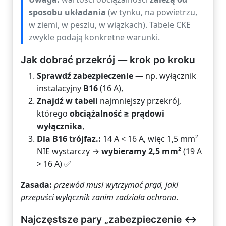
sposobu układania
(w tynku, na powietrzu,
w ziemi, w peszlu, w wiązkach). Tabele CKE
zwykle podają konkretne warunki.
Jak dobrać przekrój — krok po kroku
Sprawdź zabezpieczenie
— np. wyłącznik
instalacyjny
B16
(16 A),
Znajdź w tabeli
najmniejszy przekrój,
którego
obciążalność ≥ prądowi
wyłącznika
,
Dla B16 trójfaz.:
14 A < 16 A, więc 1,5 mm²
NIE wystarczy →
wybieramy 2,5 mm²
(19 A
> 16 A) ✅
Zasada:
przewód musi wytrzymać prąd, jaki
przepuści wyłącznik zanim zadziała ochrona
.
Najczęstsze pary „zabezpieczenie ↔