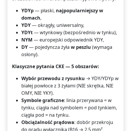
YDYp
— płaski,
najpopularniejszy w
domach
,
YDY
— okrągły, uniwersalny,
YDYt
— wtynkowy (bezpośrednio w tynku),
NYM
— europejski odpowiednik YDY,
DY
— pojedyncza żyła
w peszlu
(wymaga
osłony).
Klasyczne pytania CKE — 5 obszarów:
Wybór przewodu z rysunku
→ YDY/YDYp w
białej powłoce z 3 żyłami (NIE skrętka, NIE
OMY, NIE YKY).
Symbole graficzne
: linia przerywana = w
tynku, ciągła nad symbolem = pod tynkiem,
ciągła pod = na tynku.
Obciążalność prądowa
: dobór przekroju
do prądu wyłącznika (B16 → 2,5 mm²