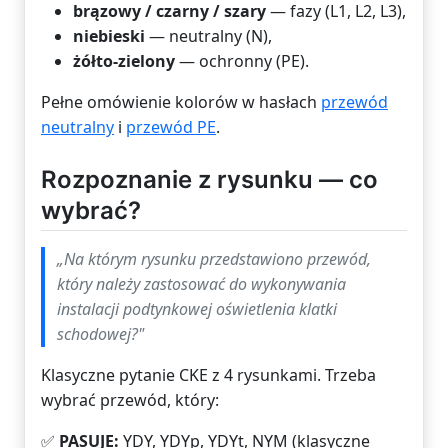
brązowy / czarny / szary
— fazy (L1, L2, L3),
niebieski
— neutralny (N),
żółto-zielony
— ochronny (PE).
Pełne omówienie kolorów w hasłach
przewód
neutralny
i
przewód PE
.
Rozpoznanie z rysunku — co
wybrać?
„Na którym rysunku przedstawiono przewód,
który należy zastosować do wykonywania
instalacji podtynkowej oświetlenia klatki
schodowej?"
Klasyczne pytanie CKE z 4 rysunkami. Trzeba
wybrać przewód, który:
✅
PASUJE:
YDY, YDYp, YDYt, NYM (klasyczne