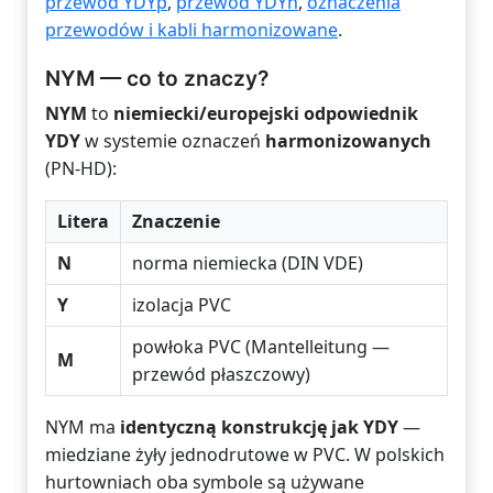
przewód YDYp
,
przewód YDYn
,
oznaczenia
przewodów i kabli harmonizowane
.
NYM — co to znaczy?
NYM
to
niemiecki/europejski odpowiednik
YDY
w systemie oznaczeń
harmonizowanych
(PN-HD):
Litera
Znaczenie
N
norma niemiecka (DIN VDE)
Y
izolacja PVC
powłoka PVC (Mantelleitung —
M
przewód płaszczowy)
NYM ma
identyczną konstrukcję jak YDY
—
miedziane żyły jednodrutowe w PVC. W polskich
hurtowniach oba symbole są używane