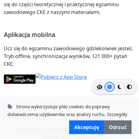
się do części teoretycznej i praktycznej egzaminu
zawodowego CKE z naszymi materiałami.
Aplikacja mobilna
Ucz się do egzaminu zawodowego gdziekolwiek jesteś.
Tryb offline, synchronizacja wyników, 121 000+ pytań
CKE.
Jasny motyw
Ciemny
Wyso
Strona wykorzystuje pliki cookies do poprawy
doświadczenia użytkownika oraz analizy ruchu.
Szczegóły
© 2025 - 2026
brylka.net
|
Bartosz Bryniarski
Akceptuję
Odrzuć
Kwalifikacje
|
Słownik
|
Blog
|
Opinie
|
Dokumenty
|
Regulamin
|
Prywatność