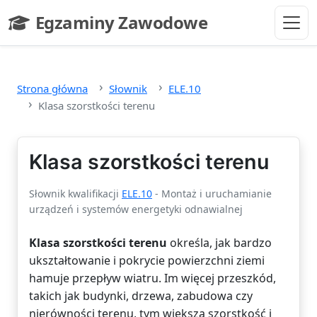
Przejdź do głównej treści
Egzaminy Zawodowe
- strona główna
Strona główna
Słownik
ELE.10
Klasa szorstkości terenu
Klasa szorstkości terenu
Słownik kwalifikacji
ELE.10
- Montaż i uruchamianie
urządzeń i systemów energetyki odnawialnej
Klasa szorstkości terenu
określa, jak bardzo
ukształtowanie i pokrycie powierzchni ziemi
hamuje przepływ wiatru. Im więcej przeszkód,
takich jak budynki, drzewa, zabudowa czy
nierówności terenu, tym większa szorstkość i