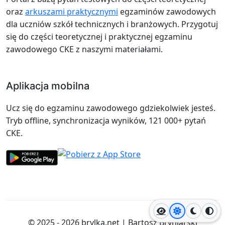
oraz
arkuszami praktycznymi
egzaminów zawodowych
dla uczniów szkół technicznych i branżowych. Przygotuj
się do części teoretycznej i praktycznej egzaminu
zawodowego CKE z naszymi materiałami.
Aplikacja mobilna
Ucz się do egzaminu zawodowego gdziekolwiek jesteś.
Tryb offline, synchronizacja wyników, 121 000+ pytań
CKE.
Jasny motyw
Ciemny
Wyso
© 2025 - 2026
brylka.net
|
Bartosz Bryniarski