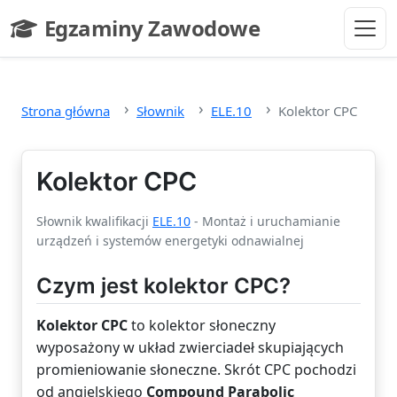
Przejdź do głównej treści
Egzaminy Zawodowe
- strona główna
Strona główna
Słownik
ELE.10
Kolektor CPC
Kolektor CPC
Słownik kwalifikacji
ELE.10
- Montaż i uruchamianie
urządzeń i systemów energetyki odnawialnej
Czym jest kolektor CPC?
Kolektor CPC
to kolektor słoneczny
wyposażony w układ zwierciadeł skupiających
promieniowanie słoneczne. Skrót CPC pochodzi
od angielskiego
Compound Parabolic