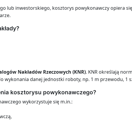
go lub inwestorskiego, kosztorys powykonawczy opiera si
arze.
nakłady?
alogów Nakładów Rzeczowych (KNR)
. KNR określają norm
do wykonania danej jednostki roboty, np. 1 m przewodu, 1 s
zenia kosztorysu powykonawczego?
wczego wykorzystuje się m.in.:
wczą,
,