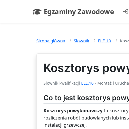
Przejdź do głównej treści
Egzaminy Zawodowe
- strona główna
Strona główna
Słownik
ELE.10
Kos
Kosztorys po
Słownik kwalifikacji
ELE.10
- Montaż i urucha
Co to jest kosztorys po
Kosztorys powykonawczy
to kosztory
rozliczenia robót budowlanych lub inst
instalacji grzewczej.