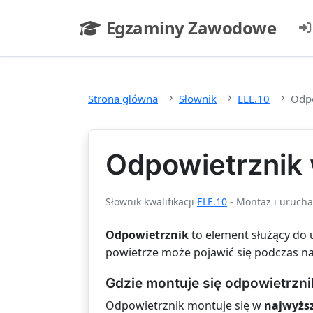
Przejdź do głównej treści
Egzaminy Zawodowe
- strona główna
Strona główna
Słownik
ELE.10
Odpo
Odpowietrznik w
Słownik kwalifikacji
ELE.10
- Montaż i urucha
Odpowietrznik
to element służący do 
powietrze może pojawić się podczas na
Gdzie montuje się odpowietrzni
Odpowietrznik montuje się w
najwyższ