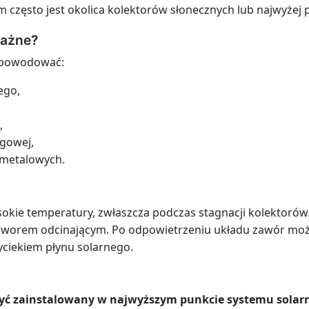
m często jest okolica kolektorów słonecznych lub najwyżej
ważne?
e powodować:
ego,
,
gowej,
 metalowych.
sokie temperatury, zwłaszcza podczas stagnacji kolektoró
 zaworem odcinającym. Po odpowietrzeniu układu zawór moż
yciekiem płynu solarnego.
być zainstalowany w najwyższym punkcie systemu solar