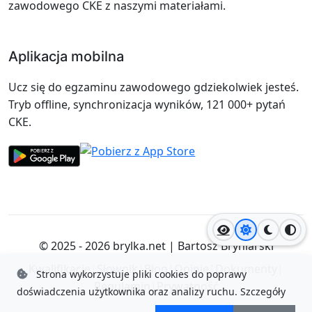
zawodowego CKE z naszymi materiałami.
Aplikacja mobilna
Ucz się do egzaminu zawodowego gdziekolwiek jesteś.
Tryb offline, synchronizacja wyników, 121 000+ pytań
CKE.
Jasny motyw
Ciemny
Wyso
© 2025 - 2026
brylka.net
|
Bartosz Bryniarski
Kwalifikacje
|
Słownik
|
Blog
|
Opinie
|
Dokumenty
|
Strona wykorzystuje pliki cookies do poprawy
Regulamin
|
Prywatność
doświadczenia użytkownika oraz analizy ruchu.
Szczegóły