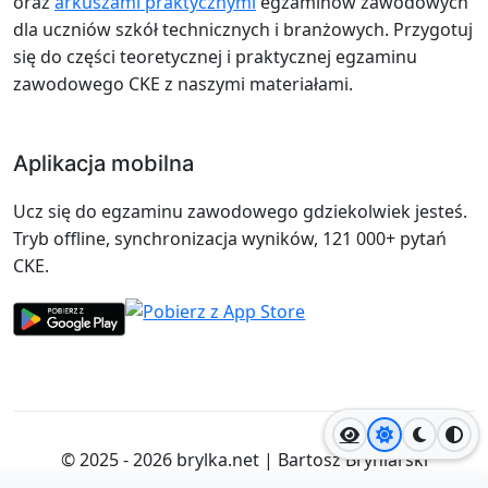
oraz
arkuszami praktycznymi
egzaminów zawodowych
dla uczniów szkół technicznych i branżowych. Przygotuj
się do części teoretycznej i praktycznej egzaminu
zawodowego CKE z naszymi materiałami.
Aplikacja mobilna
Ucz się do egzaminu zawodowego gdziekolwiek jesteś.
Tryb offline, synchronizacja wyników, 121 000+ pytań
CKE.
Jasny motyw
Ciemny
Wyso
© 2025 - 2026
brylka.net
|
Bartosz Bryniarski