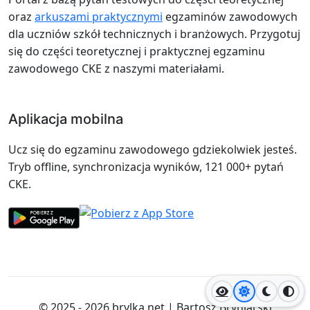
oraz
arkuszami praktycznymi
egzaminów zawodowych
dla uczniów szkół technicznych i branżowych. Przygotuj
się do części teoretycznej i praktycznej egzaminu
zawodowego CKE z naszymi materiałami.
Aplikacja mobilna
Ucz się do egzaminu zawodowego gdziekolwiek jesteś.
Tryb offline, synchronizacja wyników, 121 000+ pytań
CKE.
Jasny motyw
Ciemny
Wyso
© 2025 - 2026
brylka.net
|
Bartosz Bryniarski