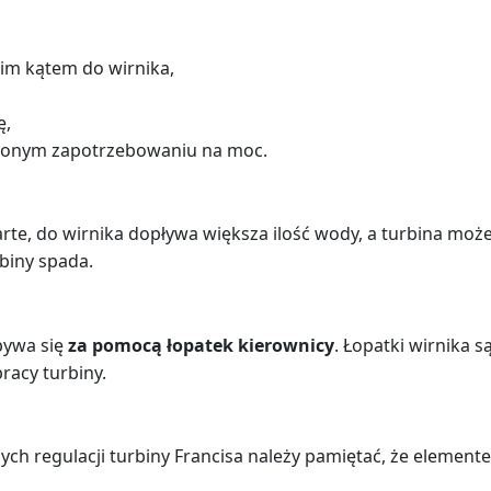
m kątem do wirnika,
ę,
szonym zapotrzebowaniu na moc.
arte, do wirnika dopływa większa ilość wody, a turbina mo
biny spada.
bywa się
za pomocą łopatek kierownicy
. Łopatki wirnika s
racy turbiny.
ch regulacji turbiny Francisa należy pamiętać, że element