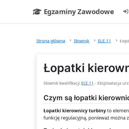
Przejdź do głównej treści
Egzaminy Zawodowe
- strona główna
Strona główna
Słownik
ELE.11
Łopa
Łopatki kierown
Słownik kwalifikacji
ELE.11
- Eksploatacja ur
Czym są łopatki kierowni
Łopatki kierownicy turbiny
to element
funkcję regulacyjną, ponieważ można z