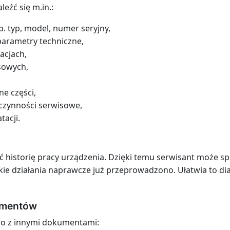
eźć się m.in.:
p. typ, model, numer seryjny,
arametry techniczne,
acjach,
esowych,
e części,
czynności serwisowe,
tacji.
 historię pracy urządzenia. Dzięki temu serwisant może s
jakie działania naprawcze już przeprowadzono. Ułatwia to d
umentów
ego z innymi dokumentami: