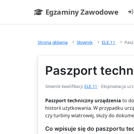
Przejdź do głównej treści
Egzaminy Zawodowe
- strona główna
Strona główna
Słownik
ELE.11
Pasz
Paszport techn
Słownik kwalifikacji
ELE.11
- Eksploatacja ur
Paszport techniczny urządzenia
to do
historii użytkowania. W przypadku urzą
czy turbiny wiatrowej, służy do dokum
Co wpisuje się do paszportu t