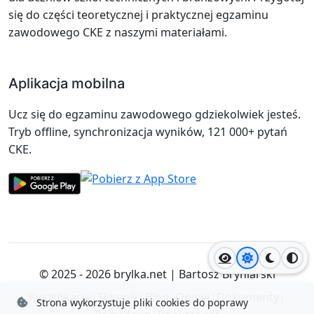
się do części teoretycznej i praktycznej egzaminu
zawodowego CKE z naszymi materiałami.
Aplikacja mobilna
Ucz się do egzaminu zawodowego gdziekolwiek jesteś.
Tryb offline, synchronizacja wyników, 121 000+ pytań
CKE.
Jasny motyw
Ciemny
Wyso
© 2025 - 2026
brylka.net
|
Bartosz Bryniarski
Kwalifikacje
|
Słownik
|
Blog
|
Opinie
|
Dokumenty
|
Strona wykorzystuje pliki cookies do poprawy