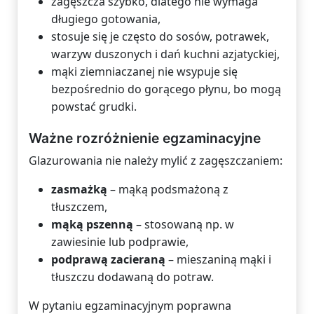
zagęszcza szybko, dlatego nie wymaga
długiego gotowania,
stosuje się je często do sosów, potrawek,
warzyw duszonych i dań kuchni azjatyckiej,
mąki ziemniaczanej nie wsypuje się
bezpośrednio do gorącego płynu, bo mogą
powstać grudki.
Ważne rozróżnienie egzaminacyjne
Glazurowania nie należy mylić z zagęszczaniem:
zasmażką
– mąką podsmażoną z
tłuszczem,
mąką pszenną
– stosowaną np. w
zawiesinie lub podprawie,
podprawą zacieraną
– mieszaniną mąki i
tłuszczu dodawaną do potraw.
W pytaniu egzaminacyjnym poprawna