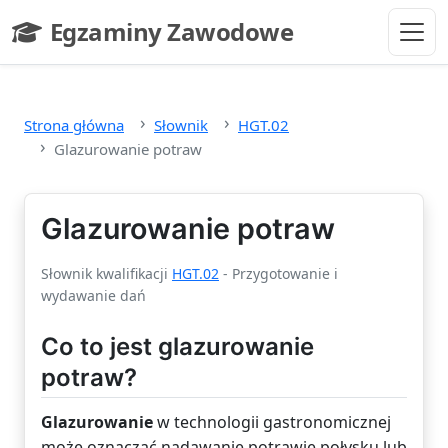
Przejdź do głównej treści
Egzaminy Zawodowe
- strona główna
Strona główna
Słownik
HGT.02
Glazurowanie potraw
Glazurowanie potraw
Słownik kwalifikacji
HGT.02
- Przygotowanie i
wydawanie dań
Co to jest glazurowanie
potraw?
Glazurowanie
w technologii gastronomicznej
może oznaczać nadawanie potrawie połysku lub