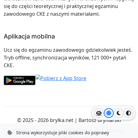
się do części teoretycznej i praktycznej egzaminu
zawodowego CKE z naszymi materiałami.
Aplikacja mobilna
Ucz się do egzaminu zawodowego gdziekolwiek jesteś.
Tryb offline, synchronizacja wyników, 121 000+ pytań
CKE.
Jasny motyw
Ciemny
Wyso
© 2025 - 2026
brylka.net
|
Bartosz Bryniarski
Kwalifikacje
|
Słownik
|
Blog
|
Opinie
|
Dokumenty
|
Strona wykorzystuje pliki cookies do poprawy
Regulamin
|
Prywatność