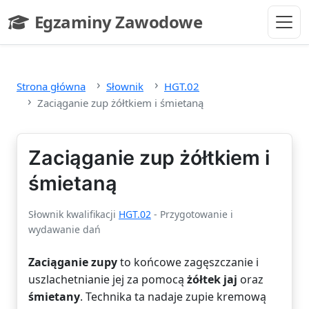
Przejdź do głównej treści
Egzaminy Zawodowe
- strona główna
Strona główna
Słownik
HGT.02
Zaciąganie zup żółtkiem i śmietaną
Zaciąganie zup żółtkiem i
śmietaną
Słownik kwalifikacji
HGT.02
- Przygotowanie i
wydawanie dań
Zaciąganie zupy
to końcowe zagęszczanie i
uszlachetnianie jej za pomocą
żółtek jaj
oraz
śmietany
. Technika ta nadaje zupie kremową