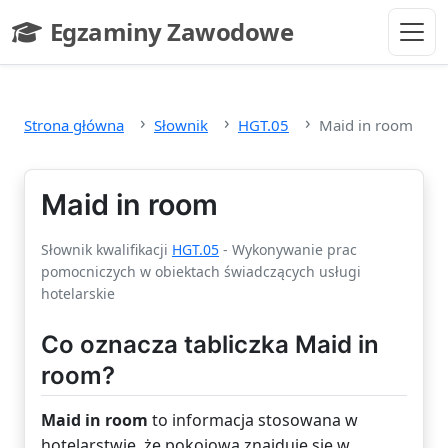
Przejdź do głównej treści
Egzaminy Zawodowe
- strona główna
Strona główna
Słownik
HGT.05
Maid in room
Maid in room
Słownik kwalifikacji
HGT.05
- Wykonywanie prac
pomocniczych w obiektach świadczących usługi
hotelarskie
Co oznacza tabliczka Maid in
room?
Maid in room
to informacja stosowana w
hotelarstwie, że pokojowa znajduje się w