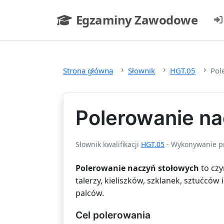
Przejdź do głównej treści
Egzaminy Zawodowe
- strona główna
Strona główna
Słownik
HGT.05
Pol
Polerowanie na
Słownik kwalifikacji
HGT.05
- Wykonywanie pr
Polerowanie naczyń stołowych
to czy
talerzy, kieliszków, szklanek, sztućcó
palców.
Cel polerowania