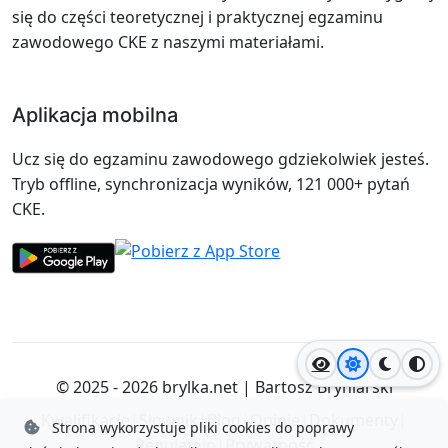
się do części teoretycznej i praktycznej egzaminu
zawodowego CKE z naszymi materiałami.
Aplikacja mobilna
Ucz się do egzaminu zawodowego gdziekolwiek jesteś.
Tryb offline, synchronizacja wyników, 121 000+ pytań
CKE.
Jasny motyw
Ciemny
Wyso
© 2025 - 2026
brylka.net
|
Bartosz Bryniarski
Kwalifikacje
|
Słownik
|
Blog
|
Opinie
|
Dokumenty
|
Strona wykorzystuje pliki cookies do poprawy
Regulamin
|
Prywatność