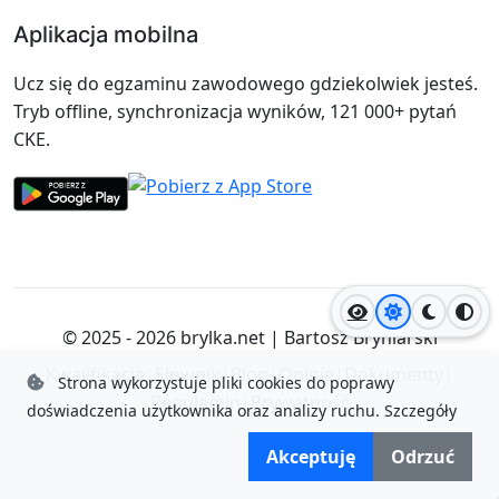
Aplikacja mobilna
Ucz się do egzaminu zawodowego gdziekolwiek jesteś.
Tryb offline, synchronizacja wyników, 121 000+ pytań
CKE.
Jasny motyw
Ciemny
Wyso
© 2025 - 2026
brylka.net
|
Bartosz Bryniarski
Kwalifikacje
|
Słownik
|
Blog
|
Opinie
|
Dokumenty
|
Strona wykorzystuje pliki cookies do poprawy
Regulamin
|
Prywatność
doświadczenia użytkownika oraz analizy ruchu.
Szczegóły
Akceptuję
Odrzuć