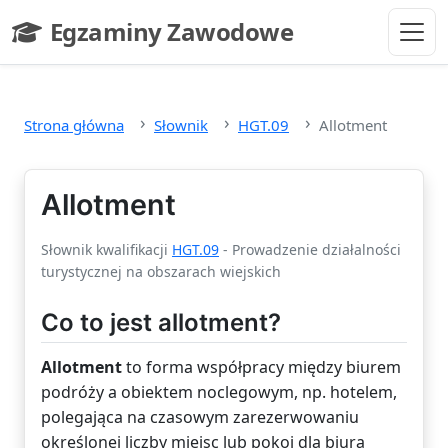
Przejdź do głównej treści
Egzaminy Zawodowe
- strona główna
Strona główna
Słownik
HGT.09
Allotment
Allotment
Słownik kwalifikacji
HGT.09
- Prowadzenie działalności
turystycznej na obszarach wiejskich
Co to jest allotment?
Allotment
to forma współpracy między biurem
podróży a obiektem noclegowym, np. hotelem,
polegająca na czasowym zarezerwowaniu
określonej liczby miejsc lub pokoi dla biura