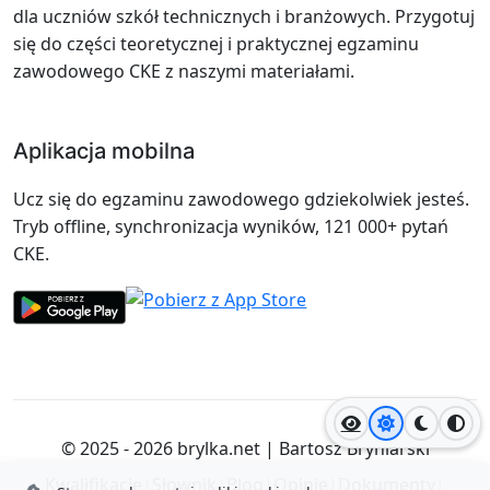
dla uczniów szkół technicznych i branżowych. Przygotuj
się do części teoretycznej i praktycznej egzaminu
zawodowego CKE z naszymi materiałami.
Aplikacja mobilna
Ucz się do egzaminu zawodowego gdziekolwiek jesteś.
Tryb offline, synchronizacja wyników, 121 000+ pytań
CKE.
Jasny motyw
Ciemny
Wyso
© 2025 - 2026
brylka.net
|
Bartosz Bryniarski
Kwalifikacje
|
Słownik
|
Blog
|
Opinie
|
Dokumenty
|