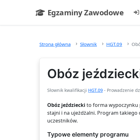
Przejdź do głównej treści
Egzaminy Zawodowe
- strona główna
Strona główna
Słownik
HGT.09
Obó
Obóz jeździeck
Słownik kwalifikacji
HGT.09
- Prowadzenie dzi
Obóz jeździecki
to forma wypoczynku p
stajni i na ujeżdżalni. Program takieg
uczestników.
Typowe elementy programu