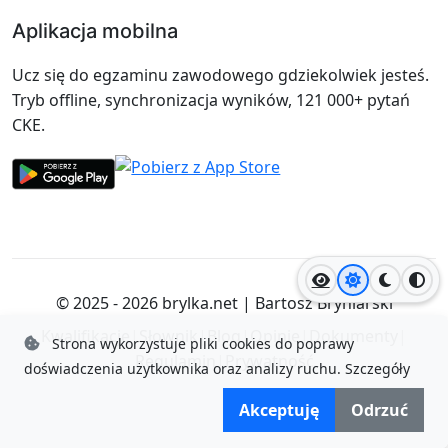
Aplikacja mobilna
Ucz się do egzaminu zawodowego gdziekolwiek jesteś.
Tryb offline, synchronizacja wyników, 121 000+ pytań
CKE.
Jasny motyw
Ciemny
Wyso
© 2025 - 2026
brylka.net
|
Bartosz Bryniarski
Kwalifikacje
|
Słownik
|
Blog
|
Opinie
|
Dokumenty
|
Strona wykorzystuje pliki cookies do poprawy
Regulamin
|
Prywatność
doświadczenia użytkownika oraz analizy ruchu.
Szczegóły
Akceptuję
Odrzuć