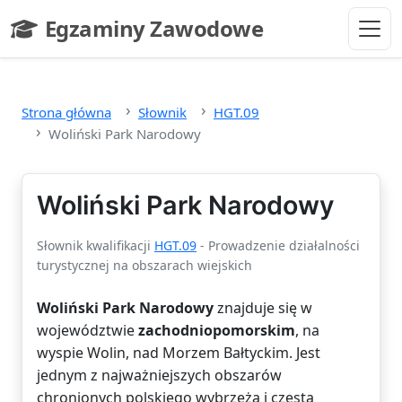
Przejdź do głównej treści
Egzaminy Zawodowe
- strona główna
Strona główna
Słownik
HGT.09
Woliński Park Narodowy
Woliński Park Narodowy
Słownik kwalifikacji
HGT.09
- Prowadzenie działalności
turystycznej na obszarach wiejskich
Woliński Park Narodowy
znajduje się w
województwie
zachodniopomorskim
, na
wyspie Wolin, nad Morzem Bałtyckim. Jest
jednym z najważniejszych obszarów
chronionych polskiego wybrzeża i częstą