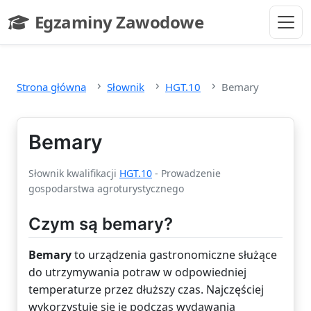
Przejdź do głównej treści
Egzaminy Zawodowe
- strona główna
Strona główna
Słownik
HGT.10
Bemary
Bemary
Słownik kwalifikacji
HGT.10
- Prowadzenie
gospodarstwa agroturystycznego
Czym są bemary?
Bemary
to urządzenia gastronomiczne służące
do utrzymywania potraw w odpowiedniej
temperaturze przez dłuższy czas. Najczęściej
wykorzystuje się je podczas wydawania