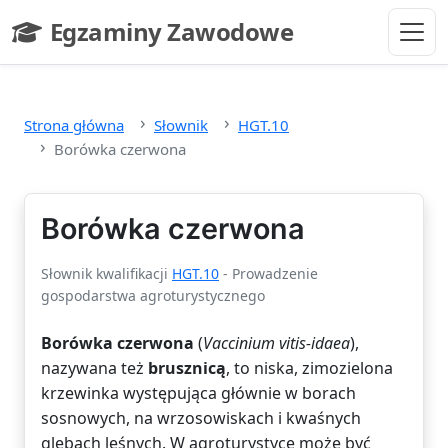
Przejdź do głównej treści
Egzaminy Zawodowe
- strona główna
Strona główna
Słownik
HGT.10
Borówka czerwona
Borówka czerwona
Słownik kwalifikacji
HGT.10
- Prowadzenie
gospodarstwa agroturystycznego
Borówka czerwona
(
Vaccinium vitis-idaea
),
nazywana też
brusznicą
, to niska, zimozielona
krzewinka występująca głównie w borach
sosnowych, na wrzosowiskach i kwaśnych
glebach leśnych. W agroturystyce może być