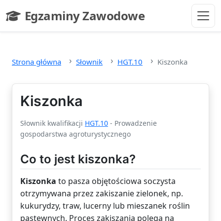
Przejdź do głównej treści
Egzaminy Zawodowe
- strona główna
Strona główna
Słownik
HGT.10
Kiszonka
Kiszonka
Słownik kwalifikacji
HGT.10
- Prowadzenie
gospodarstwa agroturystycznego
Co to jest kiszonka?
Kiszonka
to pasza objętościowa soczysta
otrzymywana przez zakiszanie zielonek, np.
kukurydzy, traw, lucerny lub mieszanek roślin
pastewnych. Proces zakiszania polega na