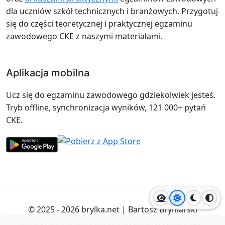
dla uczniów szkół technicznych i branżowych. Przygotuj
się do części teoretycznej i praktycznej egzaminu
zawodowego CKE z naszymi materiałami.
Aplikacja mobilna
Ucz się do egzaminu zawodowego gdziekolwiek jesteś.
Tryb offline, synchronizacja wyników, 121 000+ pytań
CKE.
Jasny motyw
Ciemny
Wyso
© 2025 - 2026
brylka.net
|
Bartosz Bryniarski