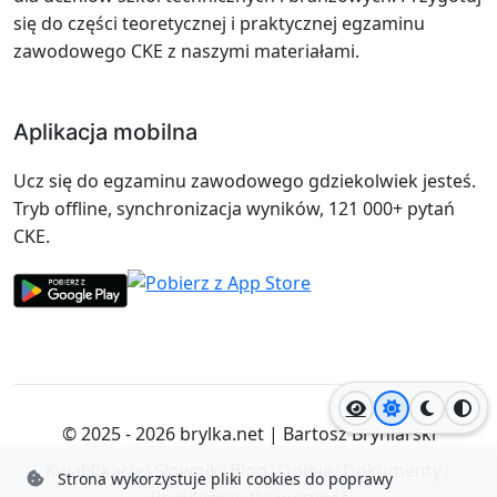
się do części teoretycznej i praktycznej egzaminu
zawodowego CKE z naszymi materiałami.
Aplikacja mobilna
Ucz się do egzaminu zawodowego gdziekolwiek jesteś.
Tryb offline, synchronizacja wyników, 121 000+ pytań
CKE.
Jasny motyw
Ciemny
Wyso
© 2025 - 2026
brylka.net
|
Bartosz Bryniarski
Kwalifikacje
|
Słownik
|
Blog
|
Opinie
|
Dokumenty
|
Strona wykorzystuje pliki cookies do poprawy