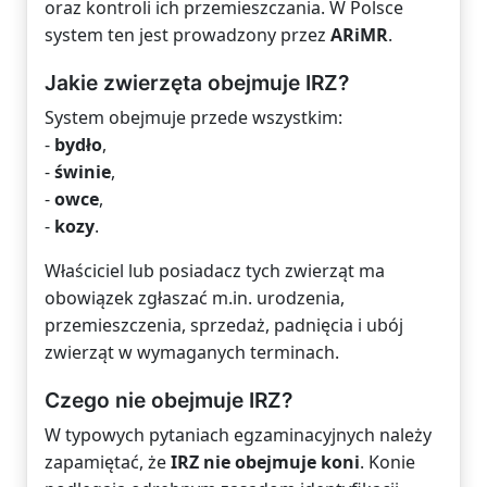
oraz kontroli ich przemieszczania. W Polsce
system ten jest prowadzony przez
ARiMR
.
Jakie zwierzęta obejmuje IRZ?
System obejmuje przede wszystkim:
-
bydło
,
-
świnie
,
-
owce
,
-
kozy
.
Właściciel lub posiadacz tych zwierząt ma
obowiązek zgłaszać m.in. urodzenia,
przemieszczenia, sprzedaż, padnięcia i ubój
zwierząt w wymaganych terminach.
Czego nie obejmuje IRZ?
W typowych pytaniach egzaminacyjnych należy
zapamiętać, że
IRZ nie obejmuje koni
. Konie