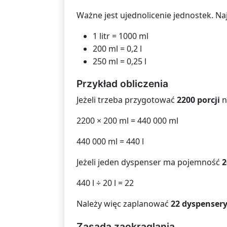
Ważne jest ujednolicenie jednostek. Naj
1 litr = 1000 ml
200 ml = 0,2 l
250 ml = 0,25 l
Przykład obliczenia
Jeżeli trzeba przygotować
2200 porcji
n
2200 × 200 ml = 440 000 ml
440 000 ml = 440 l
Jeżeli jeden dyspenser ma pojemność
2
440 l ÷ 20 l = 22
Należy więc zaplanować
22 dyspenser
Zasada zaokrąglania