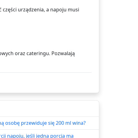
 części urządzenia, a napoju musi
iowych oraz cateringu. Pozwalają
edną osobę przewiduje się 200 ml wina?
ji napoju, jeśli jedna porcja ma