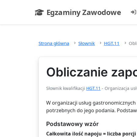
Przejdź do głównej treści
Egzaminy Zawodowe
- strona główna
Strona główna
Słownik
HGT.11
Obl
Obliczanie zap
Słownik kwalifikacji
HGT.11
- Organizacja us
W organizacji usług gastronomicznych c
potrzebnych do jego podania. Podstawą j
Podstawowy wzór
Całkowita ilość napoju = liczba porcji