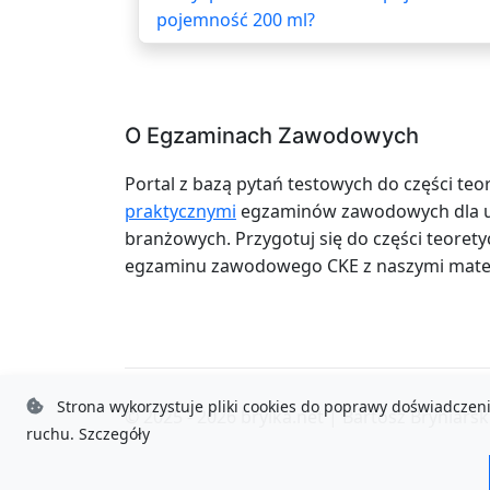
pojemność 200 ml?
O Egzaminach Zawodowych
Portal z bazą pytań testowych do części teo
praktycznymi
egzaminów zawodowych dla uc
branżowych. Przygotuj się do części teoretyc
egzaminu zawodowego CKE z naszymi mater
Strona wykorzystuje pliki cookies do poprawy doświadczeni
© 2025 - 2026
brylka.net
|
Bartosz Bryniarsk
ruchu.
Szczegóły