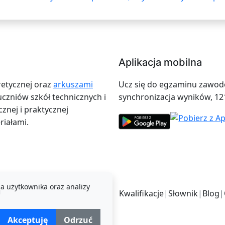
Aplikacja mobilna
retycznej oraz
arkuszami
Ucz się do egzaminu zawodow
zniów szkół technicznych i
synchronizacja wyników, 12
znej i praktycznej
iałami.
a użytkownika oraz analizy
i
Kwalifikacje
|
Słownik
|
Blog
|
Akceptuję
Odrzuć