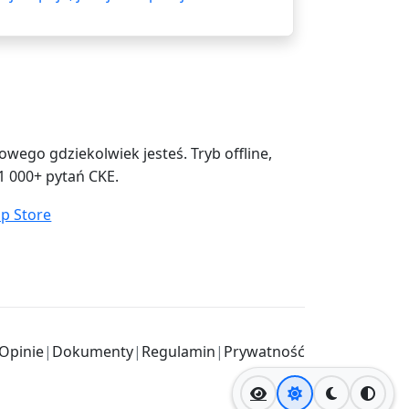
ego gdziekolwiek jesteś. Tryb offline,
1 000+ pytań CKE.
Opinie
|
Dokumenty
|
Regulamin
|
Prywatność
Jasny motyw
Ciemny mo
Wysok