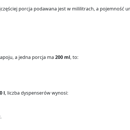
częściej porcja podawana jest w mililitrach, a pojemność ur
apoju, a jedna porcja ma
200 ml
, to:
0 l
, liczba dyspenserów wynosi:
y
.