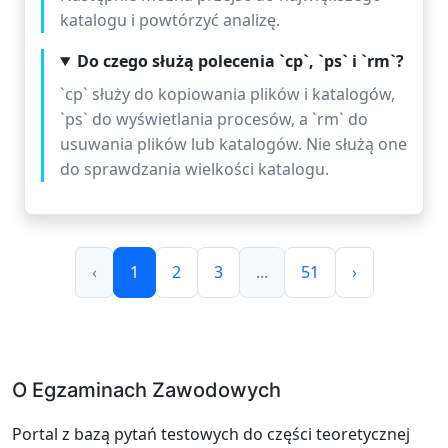
katalogu i powtórzyć analizę.
Do czego służą polecenia `cp`, `ps` i `rm`?
`cp` służy do kopiowania plików i katalogów,
`ps` do wyświetlania procesów, a `rm` do
usuwania plików lub katalogów. Nie służą one
do sprawdzania wielkości katalogu.
‹
1
2
3
...
51
›
O Egzaminach Zawodowych
Portal z bazą pytań testowych do części teoretycznej