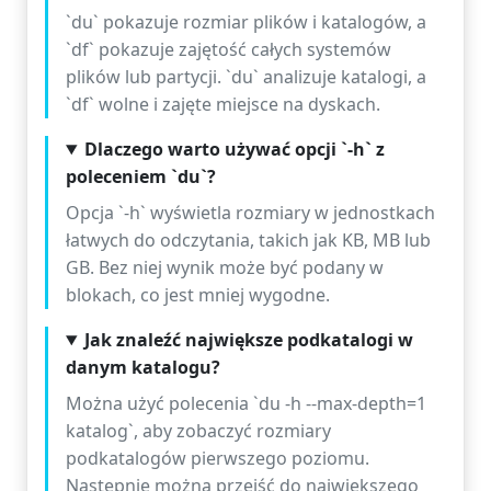
`du` pokazuje rozmiar plików i katalogów, a
`df` pokazuje zajętość całych systemów
plików lub partycji. `du` analizuje katalogi, a
`df` wolne i zajęte miejsce na dyskach.
Dlaczego warto używać opcji `-h` z
poleceniem `du`?
Opcja `-h` wyświetla rozmiary w jednostkach
łatwych do odczytania, takich jak KB, MB lub
GB. Bez niej wynik może być podany w
blokach, co jest mniej wygodne.
Jak znaleźć największe podkatalogi w
danym katalogu?
Można użyć polecenia `du -h --max-depth=1
katalog`, aby zobaczyć rozmiary
podkatalogów pierwszego poziomu.
Następnie można przejść do największego