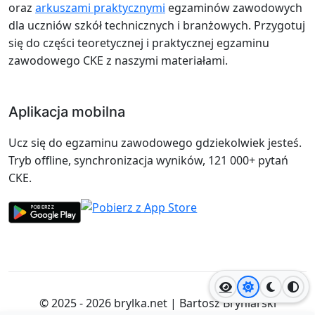
oraz
arkuszami praktycznymi
egzaminów zawodowych
dla uczniów szkół technicznych i branżowych. Przygotuj
się do części teoretycznej i praktycznej egzaminu
zawodowego CKE z naszymi materiałami.
Aplikacja mobilna
Ucz się do egzaminu zawodowego gdziekolwiek jesteś.
Tryb offline, synchronizacja wyników, 121 000+ pytań
CKE.
Jasny motyw
Ciemny
Wyso
© 2025 - 2026
brylka.net
|
Bartosz Bryniarski