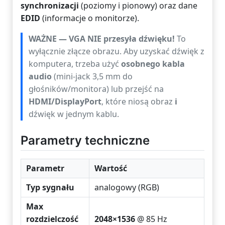
synchronizacji
(poziomy i pionowy) oraz dane
EDID
(informacje o monitorze).
WAŻNE — VGA NIE przesyła dźwięku!
To
wyłącznie złącze obrazu. Aby uzyskać dźwięk z
komputera, trzeba użyć
osobnego kabla
audio
(mini-jack 3,5 mm do
głośników/monitora) lub przejść na
HDMI/DisplayPort
, które niosą obraz
i
dźwięk w jednym kablu.
Parametry techniczne
Parametr
Wartość
Typ sygnału
analogowy (RGB)
Max
rozdzielczość
2048×1536
@ 85 Hz