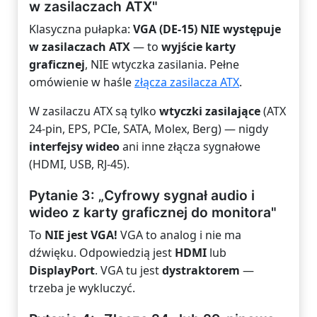
w zasilaczach ATX"
Klasyczna pułapka:
VGA (DE-15) NIE występuje
w zasilaczach ATX
— to
wyjście karty
graficznej
, NIE wtyczka zasilania. Pełne
omówienie w haśle
złącza zasilacza ATX
.
W zasilaczu ATX są tylko
wtyczki zasilające
(ATX
24-pin, EPS, PCIe, SATA, Molex, Berg) — nigdy
interfejsy wideo
ani inne złącza sygnałowe
(HDMI, USB, RJ-45).
Pytanie 3: „Cyfrowy sygnał audio i
wideo z karty graficznej do monitora"
To
NIE jest VGA!
VGA to analog i nie ma
dźwięku. Odpowiedzią jest
HDMI
lub
DisplayPort
. VGA tu jest
dystraktorem
—
trzeba je wykluczyć.