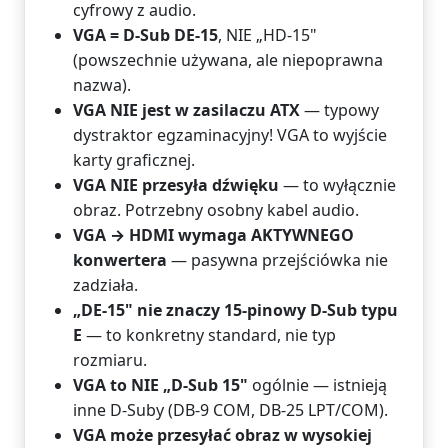
cyfrowy z audio.
VGA = D-Sub DE-15
, NIE „HD-15"
(powszechnie używana, ale niepoprawna
nazwa).
VGA NIE jest w zasilaczu ATX
— typowy
dystraktor egzaminacyjny! VGA to wyjście
karty graficznej.
VGA NIE przesyła dźwięku
— to wyłącznie
obraz. Potrzebny osobny kabel audio.
VGA → HDMI wymaga AKTYWNEGO
konwertera
— pasywna przejściówka nie
zadziała.
„DE-15" nie znaczy 15-pinowy D-Sub typu
E
— to konkretny standard, nie typ
rozmiaru.
VGA to NIE „D-Sub 15"
ogólnie — istnieją
inne D-Suby (DB-9 COM, DB-25 LPT/COM).
VGA może przesyłać obraz w wysokiej