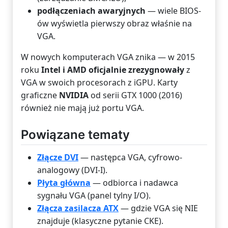
podłączeniach awaryjnych
— wiele BIOS-
ów wyświetla pierwszy obraz właśnie na
VGA.
W nowych komputerach VGA znika — w 2015
roku
Intel i AMD oficjalnie zrezygnowały
z
VGA w swoich procesorach z iGPU. Karty
graficzne
NVIDIA
od serii GTX 1000 (2016)
również nie mają już portu VGA.
Powiązane tematy
Złącze DVI
— następca VGA, cyfrowo-
analogowy (DVI-I).
Płyta główna
— odbiorca i nadawca
sygnału VGA (panel tylny I/O).
Złącza zasilacza ATX
— gdzie VGA się NIE
znajduje (klasyczne pytanie CKE).