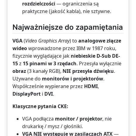
rozdzielczości
— ograniczenia są
praktyczne (jakość kabla), nie sztywne.
Najważniejsze do zapamiętania
VGA
(
Video Graphics Array
) to
analogowe złącze
wideo
wprowadzone przez IBM w 1987 roku,
fizycznie wyglądające jak
niebieskie D-Sub DE-
15
z
15 pinami w 3 rzędach
. Przesyła wyłącznie
obraz
(3 kanały RGB),
NIE przesyła dźwięku
.
Używane do
monitorów i projektorów
.
Współcześnie wypierane przez
HDMI
,
DisplayPort
i
DVI
.
Klasyczne pytania CKE:
VGA podłącza
monitor / projektor
, nie
drukarkę / mysz / głośniki.
VGA NIE występuje w zasilaczach ATX
—