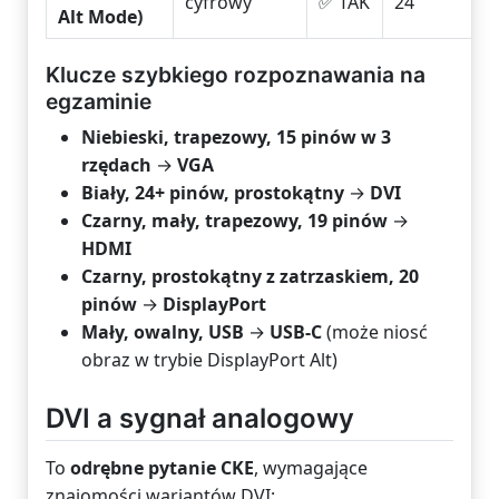
cyfrowy
✅ TAK
24
Alt Mode)
Klucze szybkiego rozpoznawania na
egzaminie
Niebieski, trapezowy, 15 pinów w 3
rzędach
→
VGA
Biały, 24+ pinów, prostokątny
→
DVI
Czarny, mały, trapezowy, 19 pinów
→
HDMI
Czarny, prostokątny z zatrzaskiem, 20
pinów
→
DisplayPort
Mały, owalny, USB
→
USB-C
(może niosć
obraz w trybie DisplayPort Alt)
DVI a sygnał analogowy
To
odrębne pytanie CKE
, wymagające
znajomości wariantów DVI: