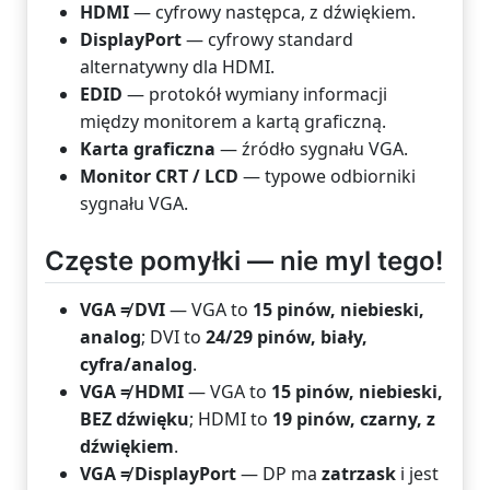
HDMI
— cyfrowy następca, z dźwiękiem.
DisplayPort
— cyfrowy standard
alternatywny dla HDMI.
EDID
— protokół wymiany informacji
między monitorem a kartą graficzną.
Karta graficzna
— źródło sygnału VGA.
Monitor CRT / LCD
— typowe odbiorniki
sygnału VGA.
Częste pomyłki — nie myl tego!
VGA ≠ DVI
— VGA to
15 pinów, niebieski,
analog
; DVI to
24/29 pinów, biały,
cyfra/analog
.
VGA ≠ HDMI
— VGA to
15 pinów, niebieski,
BEZ dźwięku
; HDMI to
19 pinów, czarny, z
dźwiękiem
.
VGA ≠ DisplayPort
— DP ma
zatrzask
i jest