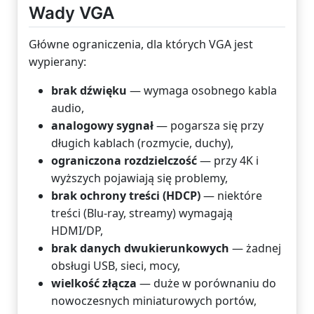
Wady VGA
Główne ograniczenia, dla których VGA jest
wypierany:
brak dźwięku
— wymaga osobnego kabla
audio,
analogowy sygnał
— pogarsza się przy
długich kablach (rozmycie, duchy),
ograniczona rozdzielczość
— przy 4K i
wyższych pojawiają się problemy,
brak ochrony treści (HDCP)
— niektóre
treści (Blu-ray, streamy) wymagają
HDMI/DP,
brak danych dwukierunkowych
— żadnej
obsługi USB, sieci, mocy,
wielkość złącza
— duże w porównaniu do
nowoczesnych miniaturowych portów,