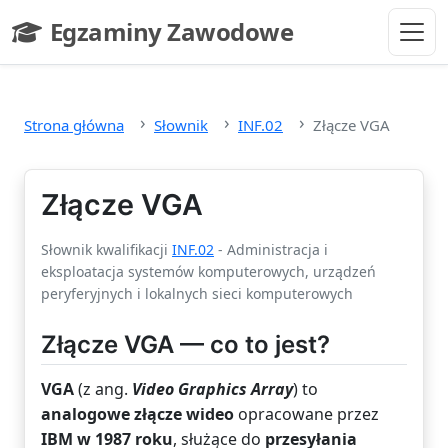
Przejdź do głównej treści
Egzaminy Zawodowe
- strona główna
Strona główna
Słownik
INF.02
Złącze VGA
Złącze VGA
Słownik kwalifikacji
INF.02
- Administracja i
eksploatacja systemów komputerowych, urządzeń
peryferyjnych i lokalnych sieci komputerowych
Złącze VGA — co to jest?
VGA
(z ang.
Video Graphics Array
) to
analogowe złącze wideo
opracowane przez
IBM w 1987 roku
, służące do
przesyłania