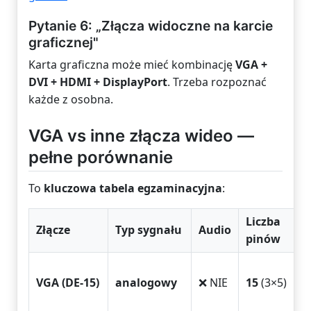
Pytanie 6: „Złącza widoczne na karcie
graficznej"
Karta graficzna może mieć kombinację
VGA +
DVI + HDMI + DisplayPort
. Trzeba rozpoznać
każde z osobna.
VGA vs inne złącza wideo —
pełne porównanie
To
kluczowa tabela egzaminacyjna
:
Liczba
Złącze
Typ sygnału
Audio
pinów
VGA (DE-15)
analogowy
❌ NIE
15
(3×5)