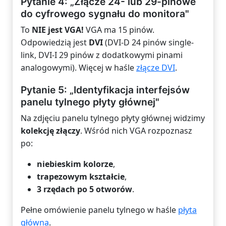
Pytanie 4: „Złącze 24- lub 29-pinowe
do cyfrowego sygnału do monitora"
To
NIE jest VGA!
VGA ma 15 pinów.
Odpowiedzią jest
DVI
(DVI-D 24 pinów single-
link, DVI-I 29 pinów z dodatkowymi pinami
analogowymi). Więcej w haśle
złącze DVI
.
Pytanie 5: „Identyfikacja interfejsów
panelu tylnego płyty głównej"
Na zdjęciu panelu tylnego płyty głównej widzimy
kolekcję złączy
. Wśród nich VGA rozpoznasz
po:
niebieskim kolorze
,
trapezowym kształcie
,
3 rzędach po 5 otworów
.
Pełne omówienie panelu tylnego w haśle
płyta
główna
.