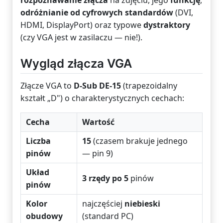
rozpoznawanie złącza
na zdjęciu, jego
funkcję
,
odróżnianie od cyfrowych standardów
(DVI,
HDMI, DisplayPort) oraz typowe
dystraktory
(czy VGA jest w zasilaczu — nie!).
Wygląd złącza VGA
Złącze VGA to
D-Sub DE-15
(trapezoidalny
kształt „D") o charakterystycznych cechach:
Cecha
Wartość
Liczba
15
(czasem brakuje jednego
pinów
— pin 9)
Układ
3 rzędy po 5
pinów
pinów
Kolor
najczęściej
niebieski
obudowy
(standard PC)