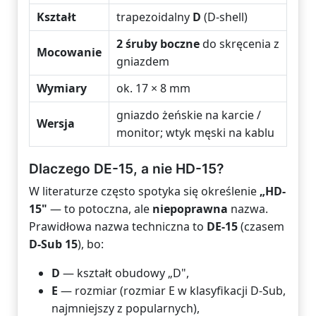
Kształt
trapezoidalny
D
(D-shell)
2 śruby boczne
do skręcenia z
Mocowanie
gniazdem
Wymiary
ok. 17 × 8 mm
gniazdo żeńskie na karcie /
Wersja
monitor; wtyk męski na kablu
Dlaczego DE-15, a nie HD-15?
W literaturze często spotyka się określenie
„HD-
15"
— to potoczna, ale
niepoprawna
nazwa.
Prawidłowa nazwa techniczna to
DE-15
(czasem
D-Sub 15
), bo:
D
— kształt obudowy „D",
E
— rozmiar (rozmiar E w klasyfikacji D-Sub,
najmniejszy z popularnych),