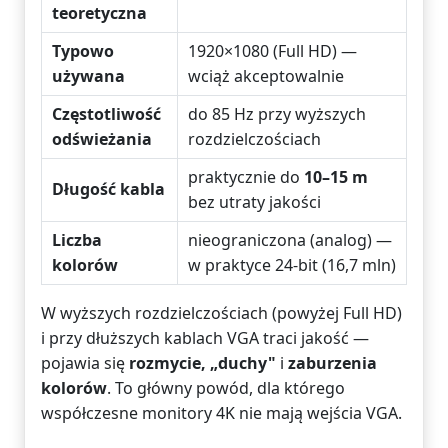
teoretyczna
Typowo
1920×1080 (Full HD) —
używana
wciąż akceptowalnie
Częstotliwość
do 85 Hz przy wyższych
odświeżania
rozdzielczościach
praktycznie do
10–15 m
Długość kabla
bez utraty jakości
Liczba
nieograniczona (analog) —
kolorów
w praktyce 24-bit (16,7 mln)
W wyższych rozdzielczościach (powyżej Full HD)
i przy dłuższych kablach VGA traci jakość —
pojawia się
rozmycie, „duchy"
i
zaburzenia
kolorów
. To główny powód, dla którego
współczesne monitory 4K nie mają wejścia VGA.