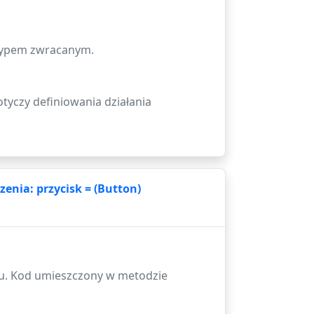
 typem zwracanym.
tyczy definiowania działania
nia: przycisk = (Button)
isku. Kod umieszczony w metodzie