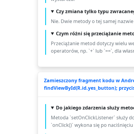
Czy zmiana tylko typu zwracane
Nie. Dwie metody o tej samej nazwi
Czym różni się przeciążanie met
Przeciążanie metod dotyczy wielu we
operatorów, np. `+` lub `==`, dla wł
Zamieszczony fragment kodu w Androi
findViewById(R.id.yes_button); przycis
Do jakiego zdarzenia służy meto
Metoda `setOnClickListener` służy do
`onClick()` wykona się po naciśnięci