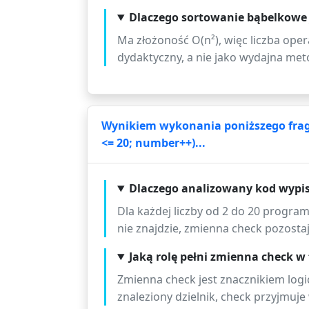
Dlaczego sortowanie bąbelkowe 
Ma złożoność O(n²), więc liczba oper
dydaktyczny, a nie jako wydajna met
Wynikiem wykonania poniższego fragme
<= 20; number++)...
Dlaczego analizowany kod wypisu
Dla każdej liczby od 2 do 20 program s
nie znajdzie, zmienna check pozostaje
Jaką rolę pełni zmienna check w
Zmienna check jest znacznikiem logi
znaleziony dzielnik, check przyjmuje 