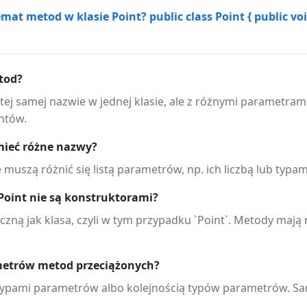
t metod w klasie Point? public class Point { public void M
tod?
tej samej nazwie w jednej klasie, ale z różnymi parametra
ntów.
mieć różne nazwy?
muszą różnić się listą parametrów, np. ich liczbą lub typam
Point nie są konstruktorami?
zną jak klasa, czyli w tym przypadku `Point`. Metody maj
ametrów metod przeciążonych?
, typami parametrów albo kolejnością typów parametrów. 