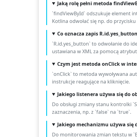
Jaką rolę pełni metoda findViewB
`findViewById` odszukuje element int
Kotlina odwołać się np. do przycisk
Co oznacza zapis R.id.yes_butto
`R.id.yes_button` to odwołanie do id
ustawiana w XML za pomocą atrybutu
Czym jest metoda onClick w inter
`onClick` to metoda wywoływana auto
instrukcje reagujące na kliknięcie.
Jakiego listenera używa się do o
Do obsługi zmiany stanu kontrolki `
zaznaczenia, np. z `false` na `true`.
Jakiego mechanizmu używa się d
Do monitorowania zmian tekstu w `E