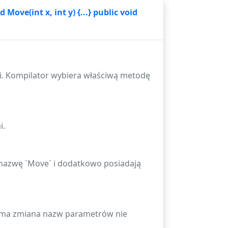
ove(int x, int y) {...} public void
mi. Kompilator wybiera właściwą metodę
i.
ą nazwę `Move` i dodatkowo posiadają
Sama zmiana nazw parametrów nie