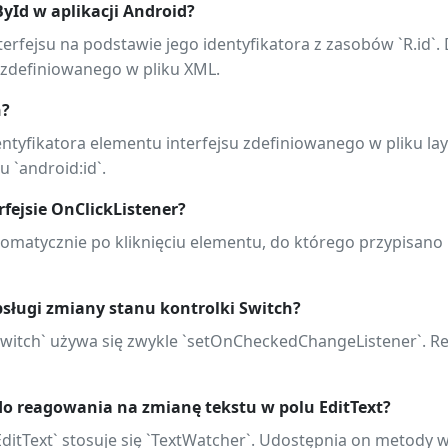
yId w aplikacji Android?
erfejsu na podstawie jego identyfikatora z zasobów `R.id`.
u zdefiniowanego w pliku XML.
n?
entyfikatora elementu interfejsu zdefiniowanego w pliku la
 `android:id`.
fejsie OnClickListener?
matycznie po kliknięciu elementu, do którego przypisano li
bsługi zmiany stanu kontrolki Switch?
Switch` używa się zwykle `setOnCheckedChangeListener`. R
o reagowania na zmianę tekstu w polu EditText?
ditText` stosuje się `TextWatcher`. Udostępnia on metody 