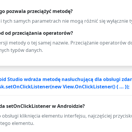
go pozwala przeciążyć metodę?
e i tych samych parametrach nie mogą różnić się wyłącznie
od od przeciążania operatorów?
rsji metody o tej samej nazwie. Przeciążanie operatorów do
asnych typów danych.
d Studio wdraża metodę nasłuchującą dla obsługi zdarze
k.setOnClickListener(new View.OnClickListener() { ... });
da setOnClickListener w Androidzie?
 obsługi kliknięcia elementu interfejsu, najczęściej przyc
u tego elementu.