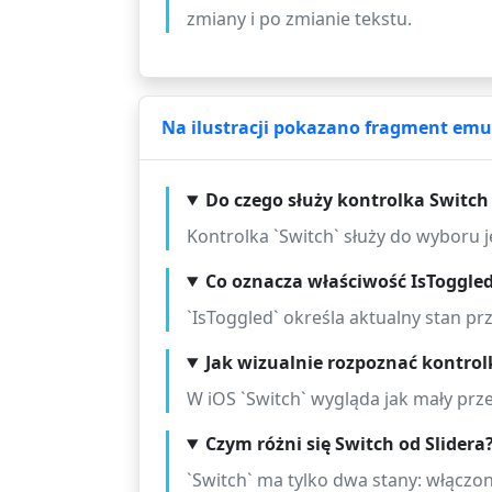
zmiany i po zmianie tekstu.
Na ilustracji pokazano fragment emu
Do czego służy kontrolka Switc
Kontrolka `Switch` służy do wyboru j
Co oznacza właściwość IsToggled
`IsToggled` określa aktualny stan prz
Jak wizualnie rozpoznać kontrolk
W iOS `Switch` wygląda jak mały prz
Czym różni się Switch od Slidera
`Switch` ma tylko dwa stany: włączon