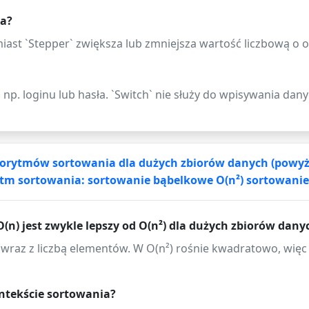
ra?
miast `Stepper` zwiększa lub zmniejsza wartość liczbową o o
 np. loginu lub hasła. `Switch` nie służy do wpisywania danyc
algorytmów sortowania dla dużych zbiorów danych (powyż
tm sortowania: sortowanie bąbelkowe O(n²) sortowanie 
(n) jest zwykle lepszy od O(n²) dla dużych zbiorów dany
o wraz z liczbą elementów. W O(n²) rośnie kwadratowo, więc
ontekście sortowania?