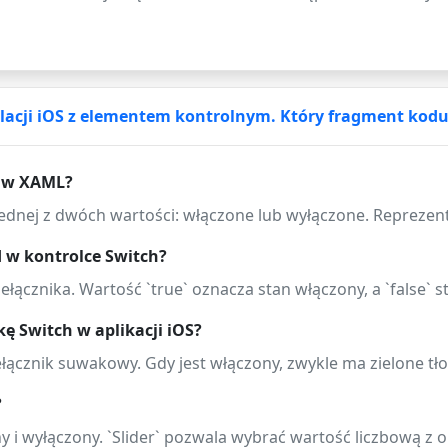
lacji iOS z elementem kontrolnym. Który fragment kod
h w XAML?
ednej z dwóch wartości: włączone lub wyłączone. Reprezentuj
 w kontrolce Switch?
ełącznika. Wartość `true` oznacza stan włączony, a `false` 
ę Switch w aplikacji iOS?
ełącznik suwakowy. Gdy jest włączony, zwykle ma zielone tł
?
y i wyłączony. `Slider` pozwala wybrać wartość liczbową z 