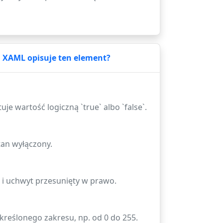
u XAML opisuje ten element?
e wartość logiczną `true` albo `false`.
stan wyłączony.
o i uchwyt przesunięty w prawo.
określonego zakresu, np. od 0 do 255.