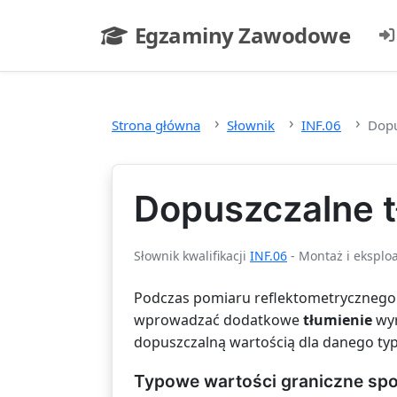
Przejdź do głównej treści
Egzaminy Zawodowe
- strona główna
Strona główna
Słownik
INF.06
Dopu
Dopuszczalne 
Słownik kwalifikacji
INF.06
- Montaż i ekspl
Podczas pomiaru reflektometrycznego 
wprowadzać dodatkowe
tłumienie
wyr
dopuszczalną wartością dla danego typ
Typowe wartości graniczne sp