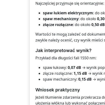
Najczęściej przyjmuje się orientacyjnie:
spaw łukiem elektrycznym
: do o
spaw mechaniczny
: do około
0,30
złącze rozłączne
: do około
0,50 dB
Wartości te mogą zależeć od dokumenta
zwykle należy ocenić, czy wynik mieści 
Jak interpretować wynik?
Przykład dla długości fali 1550 nm:
spaw łukowy:
0,07 dB
→ wynik popr
złącze rozłączne:
1,15 dB
→ wynik n
spaw mechaniczny:
0,15 dB
→ wynik
Wniosek praktyczny
Jeżeli tłumienie zdarzenia przekracza 
ułożenia włókna lub wykonać połączeni