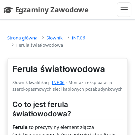
Przejdź do głównej treści
Egzaminy Zawodowe
- strona główna
Strona główna
Słownik
INF.06
Ferula światłowodowa
Ferula światłowodowa
Słownik kwalifikacji
INF.06
- Montaż i eksploatacja
szerokopasmowych sieci kablowych pozabudynkowych
Co to jest ferula
światłowodowa?
Ferula
to precyzyjny element złącza
światłowodowego, który centruje i stabilizuje