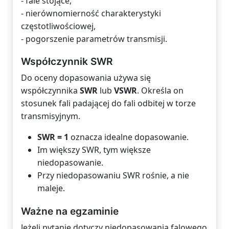
- fale stojące,
- nierównomierność charakterystyki
częstotliwościowej,
- pogorszenie parametrów transmisji.
Współczynnik SWR
Do oceny dopasowania używa się
współczynnika
SWR
lub
VSWR
. Określa on
stosunek fali padającej do fali odbitej w torze
transmisyjnym.
SWR = 1
oznacza idealne dopasowanie.
Im większy SWR, tym większe
niedopasowanie.
Przy niedopasowaniu SWR rośnie, a nie
maleje.
Ważne na egzaminie
Jeżeli pytanie dotyczy niedopasowania falowego