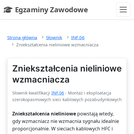
Przejdź do głównej treści
Egzaminy Zawodowe
- strona główna
Strona główna
Słownik
INF.06
Zniekształcenia nieliniowe wzmacniacza
Zniekształcenia nieliniowe
wzmacniacza
Słownik kwalifikacji
INF.06
- Montaż i eksploatacja
szerokopasmowych sieci kablowych pozabudynkowych
Zniekształcenia nieliniowe
powstają wtedy,
gdy wzmacniacz nie wzmacnia sygnału idealnie
proporcjonalnie. W sieciach kablowych HFC i