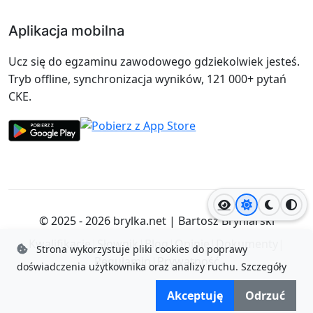
Aplikacja mobilna
Ucz się do egzaminu zawodowego gdziekolwiek jesteś.
Tryb offline, synchronizacja wyników, 121 000+ pytań
CKE.
Jasny motyw
Ciemny
Wyso
© 2025 - 2026
brylka.net
|
Bartosz Bryniarski
Kwalifikacje
|
Słownik
|
Blog
|
Opinie
|
Dokumenty
|
Strona wykorzystuje pliki cookies do poprawy
Regulamin
|
Prywatność
doświadczenia użytkownika oraz analizy ruchu.
Szczegóły
Akceptuję
Odrzuć