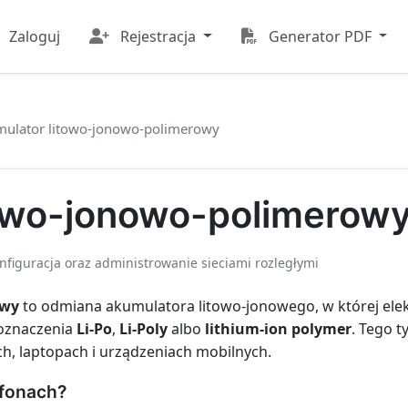
Zaloguj
Rejestracja
Generator PDF
ulator litowo-jonowo-polimerowy
towo-jonowo-polimerow
onfiguracja oraz administrowanie sieciami rozległymi
owy
to odmiana akumulatora litowo-jonowego, w której elek
 oznaczenia
Li-Po
,
Li-Poly
albo
lithium-ion polymer
. Tego 
h, laptopach i urządzeniach mobilnych.
tfonach?