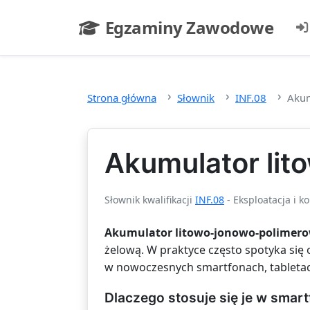
Przejdź do głównej treści
Egzaminy Zawodowe
- strona główna
Strona główna
Słownik
INF.08
Akum
Akumulator li
Słownik kwalifikacji
INF.08
- Eksploatacja i k
Akumulator litowo-jonowo-polimer
żelową. W praktyce często spotyka się
w nowoczesnych smartfonach, tabletac
Dlaczego stosuje się je w smar