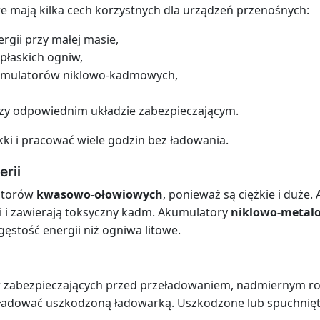
 mają kilka cech korzystnych dla urządzeń przenośnych:
ergii przy małej masie,
płaskich ogniw,
kumulatorów niklowo-kadmowych,
zy odpowiednim układzie zabezpieczającym.
ekki i pracować wiele godzin bez ładowania.
erii
latorów
kwasowo-ołowiowych
, ponieważ są ciężkie i duże
ci i zawierają toksyczny kadm. Akumulatory
niklowo-metal
 gęstość energii niż ogniwa litowe.
 zabezpieczających przed przeładowaniem, nadmiernym ro
ni ładować uszkodzoną ładowarką. Uszkodzone lub spuchnię