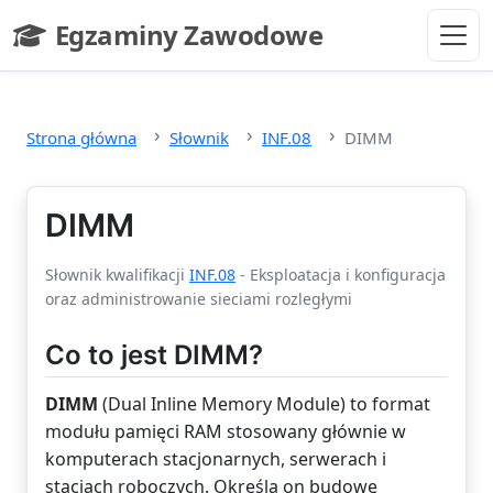
Przejdź do głównej treści
Egzaminy Zawodowe
- strona główna
Strona główna
Słownik
INF.08
DIMM
DIMM
Słownik kwalifikacji
INF.08
- Eksploatacja i konfiguracja
oraz administrowanie sieciami rozległymi
Co to jest DIMM?
DIMM
(Dual Inline Memory Module) to format
modułu pamięci RAM stosowany głównie w
komputerach stacjonarnych, serwerach i
stacjach roboczych. Określa on budowę