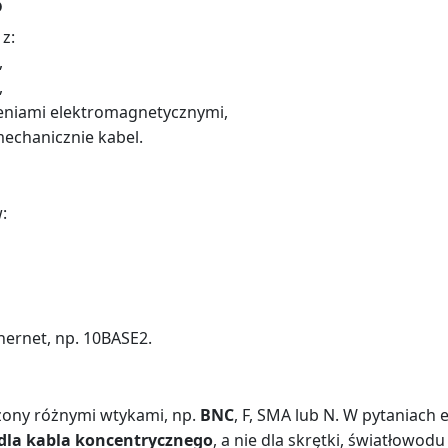
o
z:
,
,
ceniami elektromagnetycznymi,
echanicznie kabel.
:
hernet, np. 10BASE2.
zony różnymi wtykami, np.
BNC
, F, SMA lub N. W pytaniach 
dla kabla koncentrycznego
, a nie dla skrętki, światłowodu