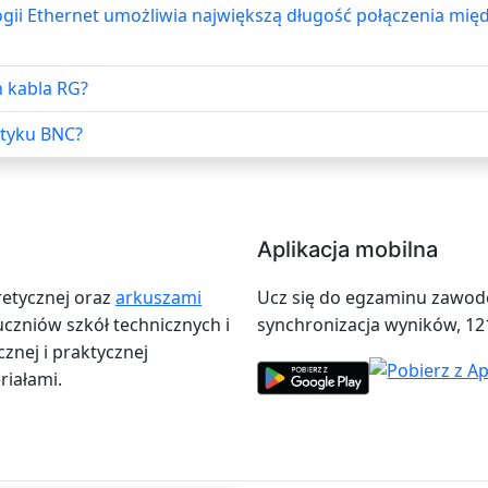
ogii Ethernet umożliwia największą długość połączenia m
ń kabla RG?
wtyku BNC?
Aplikacja mobilna
retycznej oraz
arkuszami
Ucz się do egzaminu zawodow
zniów szkół technicznych i
synchronizacja wyników, 12
znej i praktycznej
iałami.