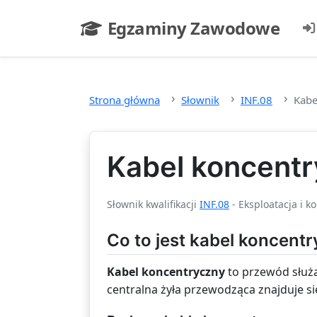
Przejdź do głównej treści
Egzaminy Zawodowe
- strona główna
Strona główna
Słownik
INF.08
Kabe
Kabel koncent
Słownik kwalifikacji
INF.08
- Eksploatacja i k
Co to jest kabel koncent
Kabel koncentryczny
to przewód służą
centralna żyła przewodząca znajduje się