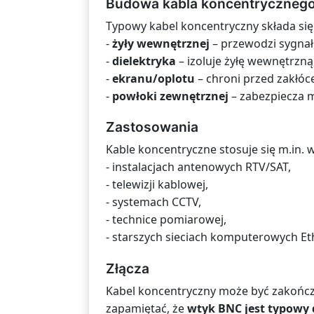
Budowa kabla koncentryczneg
Typowy kabel koncentryczny składa się 
-
żyły wewnętrznej
– przewodzi sygnał
-
dielektryka
– izoluje żyłę wewnętrzną
-
ekranu/oplotu
– chroni przed zakłó
-
powłoki zewnętrznej
– zabezpiecza m
Zastosowania
Kable koncentryczne stosuje się m.in. w
- instalacjach antenowych RTV/SAT,
- telewizji kablowej,
- systemach CCTV,
- technice pomiarowej,
- starszych sieciach komputerowych Et
Złącza
Kabel koncentryczny może być zakońc
zapamiętać, że
wtyk BNC jest typowy 