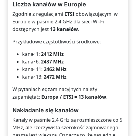
Liczba kanałów w Europie
Zgodnie z regulacjami
ETSI
obowiązującymi w
Europie w paśmie 2,4 GHz dla sieci Wi-Fi
dostępnych jest
13 kanałów
.
Przykładowe częstotliwości środkowe:
kanał 1:
2412 MHz
kanał 6:
2437 MHz
kanał 11:
2462 MHz
kanał 13:
2472 MHz
W pytaniach egzaminacyjnych należy
zapamiętać:
Europa / ETSI = 13 kanałów
.
Nakładanie się kanałów
Kanały w paśmie 2,4 GHz są rozmieszczone co 5
MHz, ale rzeczywista szerokość zajmowanego
pasma jest większa. Oznacza to, że sąsiednie