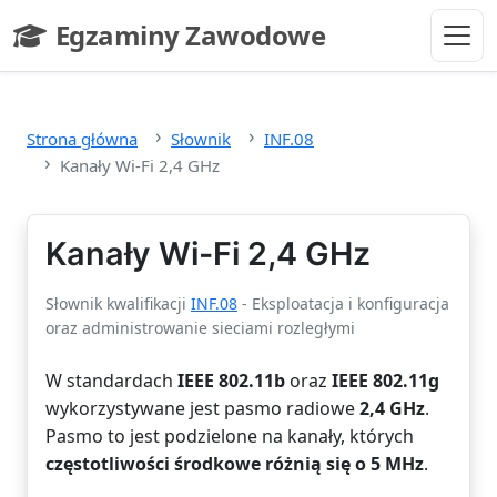
Przejdź do głównej treści
Egzaminy Zawodowe
- strona główna
Strona główna
Słownik
INF.08
Kanały Wi-Fi 2,4 GHz
Kanały Wi-Fi 2,4 GHz
Słownik kwalifikacji
INF.08
- Eksploatacja i konfiguracja
oraz administrowanie sieciami rozległymi
W standardach
IEEE 802.11b
oraz
IEEE 802.11g
wykorzystywane jest pasmo radiowe
2,4 GHz
.
Pasmo to jest podzielone na kanały, których
częstotliwości środkowe różnią się o 5 MHz
.