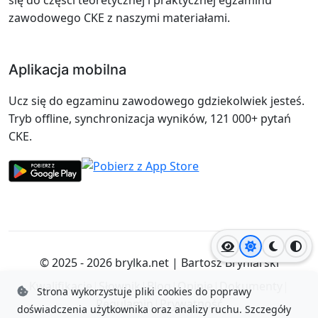
zawodowego CKE z naszymi materiałami.
Aplikacja mobilna
Ucz się do egzaminu zawodowego gdziekolwiek jesteś.
Tryb offline, synchronizacja wyników, 121 000+ pytań
CKE.
Jasny motyw
Ciemny
Wyso
© 2025 - 2026
brylka.net
|
Bartosz Bryniarski
Kwalifikacje
|
Słownik
|
Blog
|
Opinie
|
Dokumenty
|
Strona wykorzystuje pliki cookies do poprawy
Regulamin
|
Prywatność
doświadczenia użytkownika oraz analizy ruchu.
Szczegóły