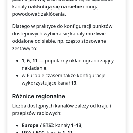
kanały
nakładają się na siebie
i mogą
powodować zakłócenia.
Dlatego w praktyce do konfiguracji punktów
dostępowych wybiera się kanały możliwie
oddalone od siebie, np. często stosowane
zestawy to:
1, 6, 11
— popularny układ ograniczający
nakładanie,
w Europie czasem także konfiguracje
wykorzystujące kanał
13
.
Różnice regionalne
Liczba dostępnych kanałów zależy od kraju i
przepisów radiowych:
Europa / ETSI
: kanały
1–13
,
USA / FCC
: kanały
1–11
,