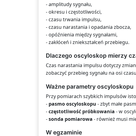
- amplitudy sygnału,
- okresu i częstotliwości,
- czasu trwania impulsu,
- czasu narastania i opadania zbocza,
- opóźnienia między sygnałami,
- zakłóceń i zniekształceń przebiegu.
Dlaczego oscyloskop mierzy cz
Czas narastania impulsu dotyczy zmian
zobaczyć przebieg sygnału na osi czasu
Ważne parametry oscyloskopu
Przy pomiarach szybkich impulsów isto
-
pasmo oscyloskopu
- zbyt małe pasm
-
częstotliwość próbkowania
- w oscy
-
sonda pomiarowa
- również musi mi
W egzaminie