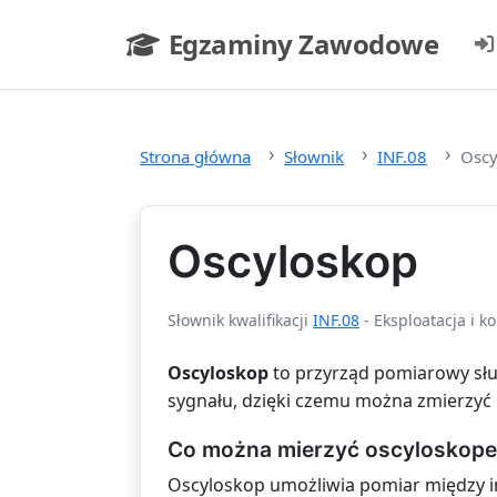
Przejdź do głównej treści
Egzaminy Zawodowe
- strona główna
Strona główna
Słownik
INF.08
Oscy
Oscyloskop
Słownik kwalifikacji
INF.08
- Eksploatacja i k
Oscyloskop
to przyrząd pomiarowy służ
sygnału, dzięki czemu można zmierzyć 
Co można mierzyć oscyloskop
Oscyloskop umożliwia pomiar między i