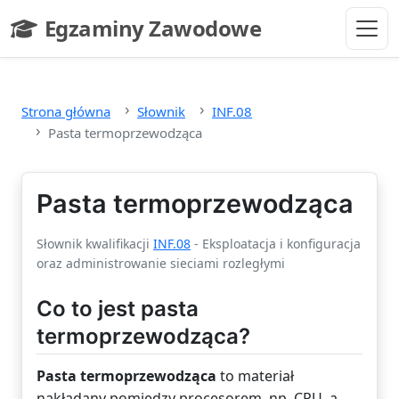
Przejdź do głównej treści
Egzaminy Zawodowe
- strona główna
Strona główna
Słownik
INF.08
Pasta termoprzewodząca
Pasta termoprzewodząca
Słownik kwalifikacji
INF.08
- Eksploatacja i konfiguracja
oraz administrowanie sieciami rozległymi
Co to jest pasta
termoprzewodząca?
Pasta termoprzewodząca
to materiał
nakładany pomiędzy procesorem, np. CPU, a