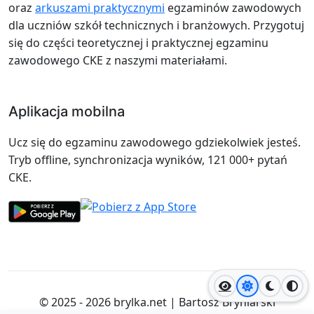
oraz
arkuszami praktycznymi
egzaminów zawodowych
dla uczniów szkół technicznych i branżowych. Przygotuj
się do części teoretycznej i praktycznej egzaminu
zawodowego CKE z naszymi materiałami.
Aplikacja mobilna
Ucz się do egzaminu zawodowego gdziekolwiek jesteś.
Tryb offline, synchronizacja wyników, 121 000+ pytań
CKE.
Jasny motyw
Ciemny
Wyso
© 2025 - 2026
brylka.net
|
Bartosz Bryniarski