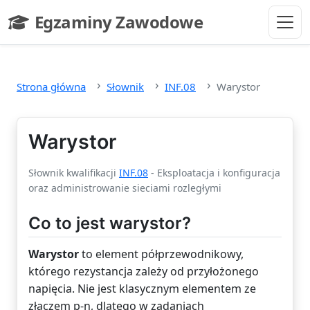
Przejdź do głównej treści
Egzaminy Zawodowe
- strona główna
Strona główna
Słownik
INF.08
Warystor
Warystor
Słownik kwalifikacji
INF.08
- Eksploatacja i konfiguracja
oraz administrowanie sieciami rozległymi
Co to jest warystor?
Warystor
to element półprzewodnikowy,
którego rezystancja zależy od przyłożonego
napięcia. Nie jest klasycznym elementem ze
złączem p-n, dlatego w zadaniach