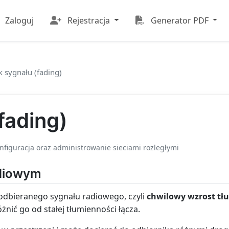
Zaloguj
Rejestracja
Generator PDF
k sygnału (fading)
fading)
onfiguracja oraz administrowanie sieciami rozległymi
adiowym
odbieranego sygnału radiowego, czyli
chwilowy wzrost tł
nić go od stałej tłumienności łącza.