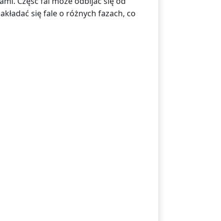
mi. Część fal może odbijać się od
ładać się fale o różnych fazach, co