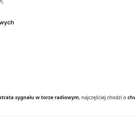
h,
owych
utrata sygnału w torze radiowym
, najczęściej chodzi o
ch