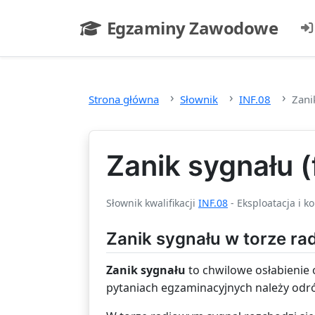
Przejdź do głównej treści
Egzaminy Zawodowe
- strona główna
Strona główna
Słownik
INF.08
Zani
Zanik sygnału (
Słownik kwalifikacji
INF.08
- Eksploatacja i k
Zanik sygnału w torze r
Zanik sygnału
to chwilowe osłabienie 
pytaniach egzaminacyjnych należy odróż