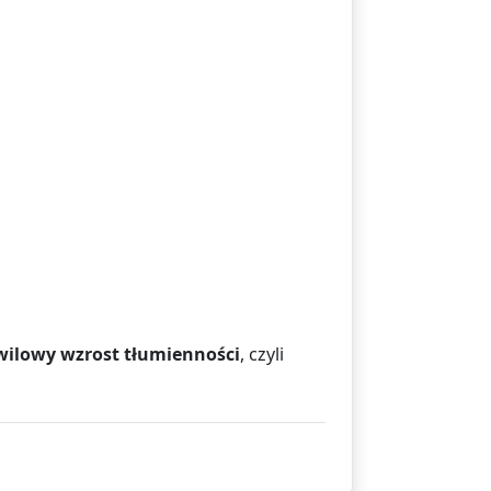
wilowy wzrost tłumienności
, czyli