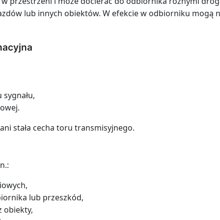
w przestrzeni i może docierać do odbiornika różnymi droga
dów lub innych obiektów. W efekcie w odbiorniku mogą nak
nacyjna
 sygnału,
iowej.
 ani stała cecha toru transmisyjnego.
n.:
iowych,
iornika lub przeszkód,
 obiekty,