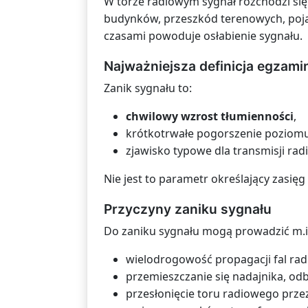
W torze radiowym sygnał rozchodzi się 
budynków, przeszkód terenowych, pojaz
czasami powoduje osłabienie sygnału.
Najważniejsza definicja egzami
Zanik sygnału to:
chwilowy wzrost tłumienności
,
krótkotrwałe pogorszenie poziomu
zjawisko typowe dla transmisji rad
Nie jest to parametr określający zasięg
Przyczyny zaniku sygnału
Do zaniku sygnału mogą prowadzić m.i
wielodrogowość propagacji fal rad
przemieszczanie się nadajnika, odb
przesłonięcie toru radiowego przez