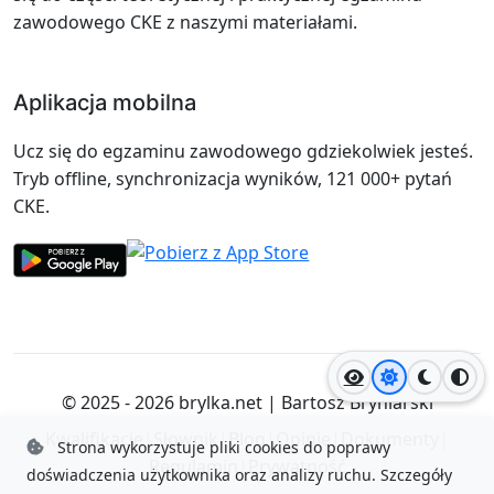
zawodowego CKE z naszymi materiałami.
Aplikacja mobilna
Ucz się do egzaminu zawodowego gdziekolwiek jesteś.
Tryb offline, synchronizacja wyników, 121 000+ pytań
CKE.
Jasny motyw
Ciemny
Wyso
© 2025 - 2026
brylka.net
|
Bartosz Bryniarski
Kwalifikacje
|
Słownik
|
Blog
|
Opinie
|
Dokumenty
|
Strona wykorzystuje pliki cookies do poprawy
Regulamin
|
Prywatność
doświadczenia użytkownika oraz analizy ruchu.
Szczegóły