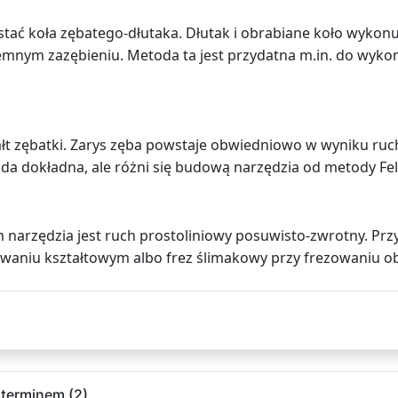
tać koła zębatego-dłutaka. Dłutak i obrabiane koło wykon
mnym zazębieniu. Metoda ta jest przydatna m.in. do wyko
łt zębatki. Zarys zęba powstaje obwiedniowo w wyniku ru
oda dokładna, ale różni się budową narzędzia od metody Fe
arzędzia jest ruch prostoliniowy posuwisto-zwrotny. Prz
zowaniu kształtowym albo frez ślimakowy przy frezowaniu 
 terminem (2)