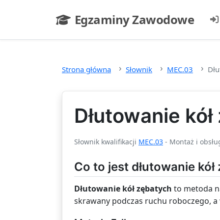
Przejdź do głównej treści
Egzaminy Zawodowe
- strona główna
Strona główna
Słownik
MEC.03
Dłu
Dłutowanie kół
Słownik kwalifikacji
MEC.03
- Montaż i obsłu
Co to jest dłutowanie kół
Dłutowanie kół zębatych
to metoda na
skrawany podczas ruchu roboczego, a 