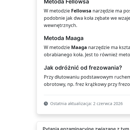
Metoda Fellowsa
W metodzie
Fellowsa
narzędzie ma pos
podobnie jak dwa koła zębate we wzaje
wewnętrznych.
Metoda Maaga
W metodzie
Maaga
narzędzie ma kszta
obrabianego koła. Jest to również met
Jak odróżnić od frezowania?
Przy dłutowaniu podstawowym ruchem n
obrotowy, np. frez krążkowy przy fre
Ostatnia aktualizacja: 2 czerwca 2026
Pytania egzaminacyjne związane z tym