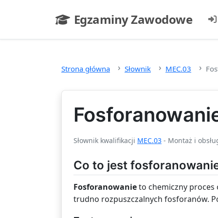
Przejdź do głównej treści
Egzaminy Zawodowe
- strona główna
Strona główna
Słownik
MEC.03
Fos
Fosforanowani
Słownik kwalifikacji
MEC.03
- Montaż i obsłu
Co to jest fosforanowani
Fosforanowanie
to chemiczny proces o
trudno rozpuszczalnych fosforanów. Po