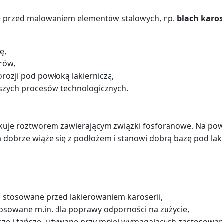
ie przed malowaniem elementów stalowych, np.
blach karo
ę,
rów,
orozji pod powłoką lakierniczą,
szych procesów technologicznych.
skuje roztworem zawierającym związki fosforanowe. Na pow
 dobrze wiąże się z podłożem i stanowi dobrą bazę pod laki
o stosowane przed lakierowaniem karoserii,
osowane m.in. dla poprawy odporności na zużycie,
sze i tańsze, używane przy mniej wymagających zastosowan