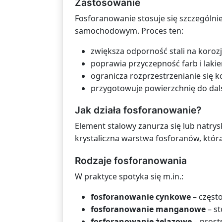
Zastosowanie
Fosforanowanie stosuje się szczególn
samochodowym. Proces ten:
zwiększa odporność stali na korozj
poprawia przyczepność farb i lakie
ogranicza rozprzestrzenianie się k
przygotowuje powierzchnię do dal
Jak działa fosforanowanie?
Element stalowy zanurza się lub natry
krystaliczna warstwa fosforanów, która
Rodzaje fosforanowania
W praktyce spotyka się m.in.:
fosforanowanie cynkowe
– częst
fosforanowanie manganowe
– st
fosforanowanie żelazowe
– prost